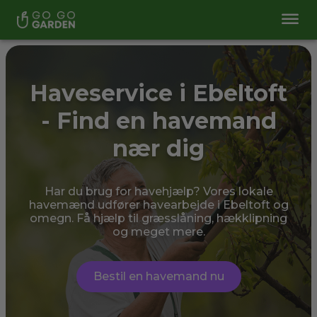
Haveservice i Ebeltoft
- Find en havemand
nær dig
Har du brug for havehjælp? Vores lokale
havemænd udfører havearbejde i Ebeltoft og
omegn. Få hjælp til græsslåning, hækklipning
og meget mere.
Bestil en havemand nu