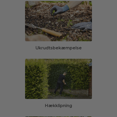
Ukrudtsbekæmpelse
Hækklipning