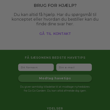
Brug for hjælp?
Du kan altid få hjælp. Har du spørgsmål til
konceptet eller hvordan du bestiller kan du
finde dine svar her.
gå til kontakt
FÅ SÆSONENS BEDSTE HAVETIPS
Fornavn
Email
Modtag havetips
Du giver samtidig tilladelse til at modtage nyhedsbrev
fra Go Go Garden. Du kan altid afmelde dig igen.
YDELSER