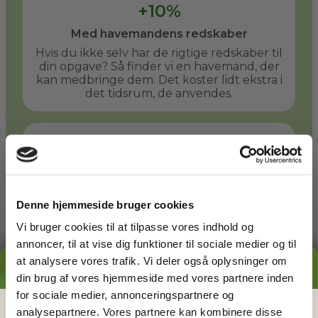
+10%
Med havemandens redskaber
Hvis du ikke selv har de rigtige redskaber til
din opgave? Så finder vi en havemand, der
kan medbringe dem. Det koster lidt ekstra i
det tidsrum, de anvendes.
+50%
Med havemandens store redskaber
Er der behov for større redskaber? En stor
græsplæne kan f.eks. slås hurtigere med en
Denne hjemmeside bruger cookies
havetraktor. Du og din havemand kan
aftale at bruge denne takst, når det giver
Vi bruger cookies til at tilpasse vores indhold og
mening.
annoncer, til at vise dig funktioner til sociale medier og til
at analysere vores trafik. Vi deler også oplysninger om
GRATIS PRISESTIMAT
din brug af vores hjemmeside med vores partnere inden
Læs mere
for sociale medier, annonceringspartnere og
Hvad koster det
egentlig
at få
analysepartnere. Vores partnere kan kombinere disse