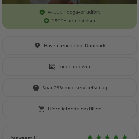
41.000
+ opgaver udført
1.500
+ anmeldelser
Havemænd i hele Danmark
Ingen gebyrer
Spar 26% med servicefradrag
Uforpligtende bestilling
Susanne G