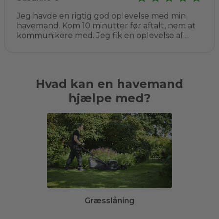
Jeg havde en rigtig god oplevelse med min
havemand. Kom 10 minutter før aftalt, nem at
kommunikere med. Jeg fik en oplevelse af
kompetent vejledning, ryddede op og prisen
helt som aftalt. Det er bestemt ikke sidste
gang. Jeg har allerede anbefalet ham til flere
af mine venner.
Hvad kan en havemand
hjælpe med?
Græsslåning