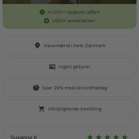
41.000
+ opgaver udført
1.500
+ anmeldelser
Havemænd i hele Danmark
Ingen gebyrer
Spar 26% med servicefradrag
Uforpligtende bestilling
Susanne K