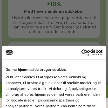
+10%
Med havemandens redskaber
Hvis du ikke selv har de rigtige redskaber til
din opgave? Så finder vi en havemand, der
kan medbringe dem. Det koster lidt ekstra i
det tidsrum, de anvendes.
+50%
Med havemandens store redskaber
Er der behov for større redskaber? En stor
græsplæne kan f.eks. slås hurtigere med en
Denne hjemmeside bruger cookies
havetraktor. Du og din havemand kan
aftale at bruge denne takst, når det giver
Vi bruger cookies til at tilpasse vores indhold og
mening.
annoncer, til at vise dig funktioner til sociale medier og til
at analysere vores trafik. Vi deler også oplysninger om
GRATIS PRISESTIMAT
din brug af vores hjemmeside med vores partnere inden
Læs mere
for sociale medier, annonceringspartnere og
Hvad koster det
egentlig
at få
analysepartnere. Vores partnere kan kombinere disse