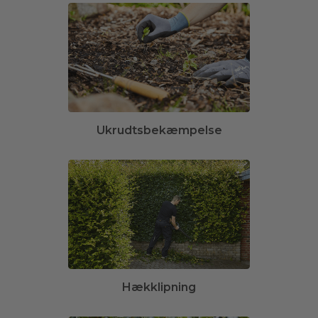
Ukrudtsbekæmpelse
Hækklipning