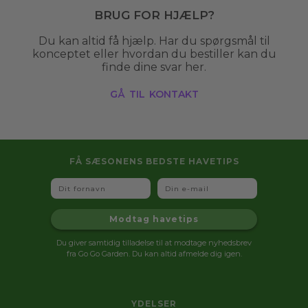
Brug for hjælp?
Du kan altid få hjælp. Har du spørgsmål til
konceptet eller hvordan du bestiller kan du
finde dine svar her.
gå til kontakt
FÅ SÆSONENS BEDSTE HAVETIPS
Fornavn
Email
Modtag havetips
Du giver samtidig tilladelse til at modtage nyhedsbrev
fra Go Go Garden. Du kan altid afmelde dig igen.
YDELSER