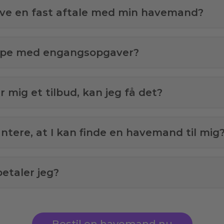
ave en fast aftale med min havemand?
ælpe med engangsopgaver?
 mig et tilbud, kan jeg få det?
antere, at I kan finde en havemand til mig
etaler jeg?
Bestil en havemand nu