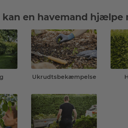
 kan en havemand hjælpe
g
Ukrudtsbekæmpelse
H