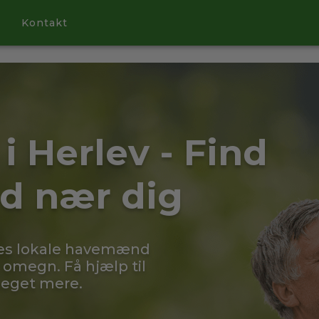
Kontakt
i Herlev - Find
d nær dig
res lokale havemænd
 omegn. Få hjælp til
meget mere.