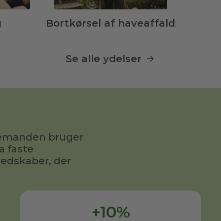
g
Bortkørsel af haveaffald
Se alle ydelser
avemanden bruger
a faste
redskaber, der
+10%