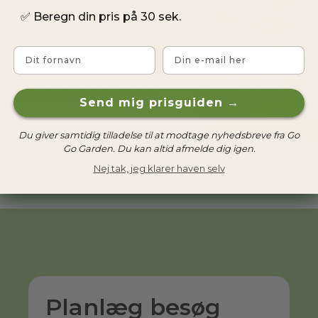
ælpe dig med græsslåning, 
eget mere.
✅
Beregn din pris på 30 sek.
dvendige haveredskaber, 
Fornavn
Email
ende havearbejde.
rtkørsel eller afhentning 
hjælper til, når du bestiller.
Send mig prisguiden →
Du giver samtidig tilladelse til at modtage nyhedsbreve fra Go
Go Garden. Du kan altid afmelde dig igen.
Nej tak, jeg klarer haven selv
Planlæg besøg