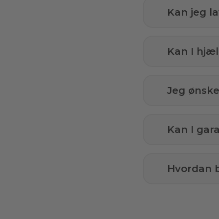
Kan jeg l
Kan I hj
Jeg ønsker
Kan I gar
Hvordan b