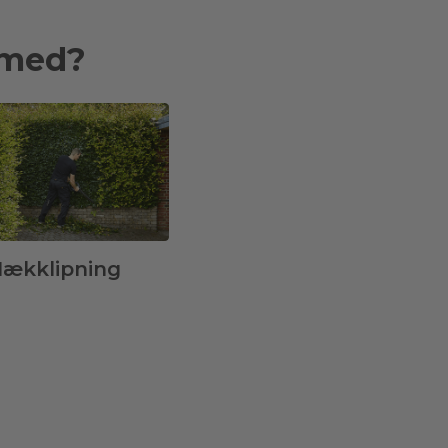
 med?
ækklipning