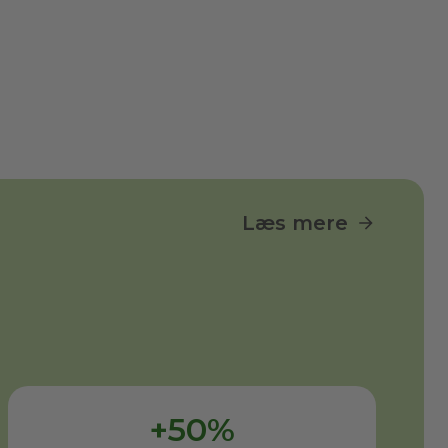
Læs mere
+50%