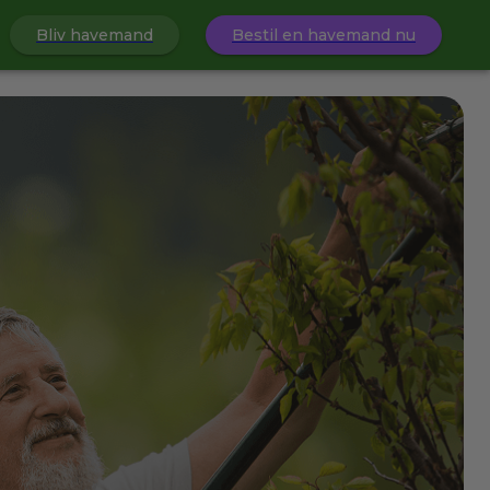
Bliv havemand
Bestil en havemand nu