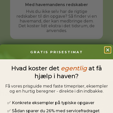
Med havemandens redskaber
Hvis du ikke selv har de rigtige
redskaber til din opgave? Så finder vi en
havemand, der kan medbringe dem.
Det koster lidt ekstra i det tidsrum, de
anvendes.
GRATIS PRISESTIMAT
Hvad koster det
egentlig
at få
hjælp i haven?
Få vores prisguide med faste timepriser, eksempler
en havemand?
og en hurtig beregner - direkte i din indbakke.
✅
Konkrete eksempler på typiske opgaver
n dygtig og pålidelig 
✅
Sådan sparer du 26% med servicefradraget