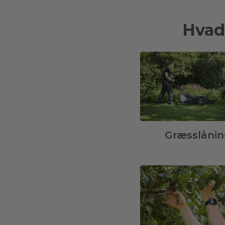
Hvad
Græsslånin