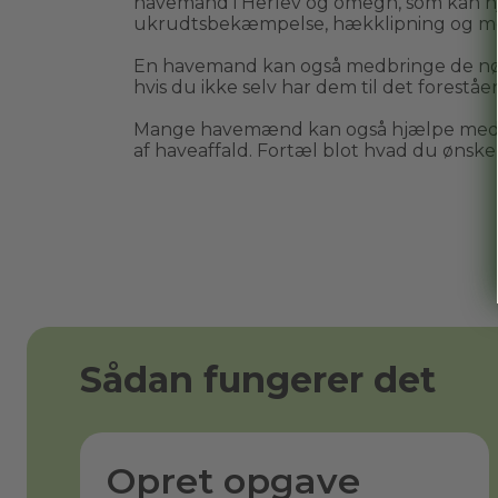
havemand i 
Herlev
 og omegn, som kan hj
ukrudtsbekæmpelse, hækklipning og m
En havemand kan også medbringe de nø
hvis du ikke selv har dem til det forestå
Mange havemænd kan også hjælpe med bo
af haveaffald. Fortæl blot hvad du ønsker 
Sådan fungerer det
Opret opgave