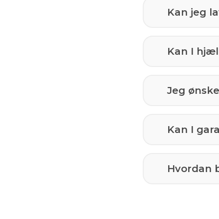
Kan jeg l
Kan I hj
Jeg ønsker
Kan I gar
Hvordan b