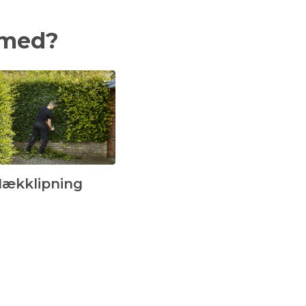
 med?
ækklipning