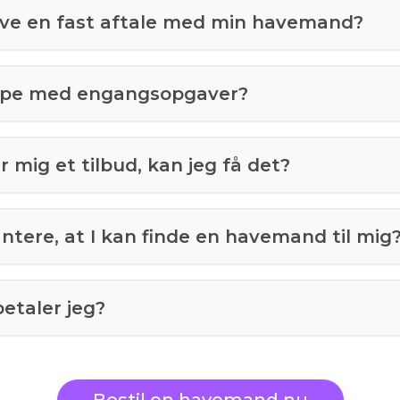
ave en fast aftale med min havemand?
ælpe med engangsopgaver?
 mig et tilbud, kan jeg få det?
antere, at I kan finde en havemand til mig
etaler jeg?
Bestil en havemand nu