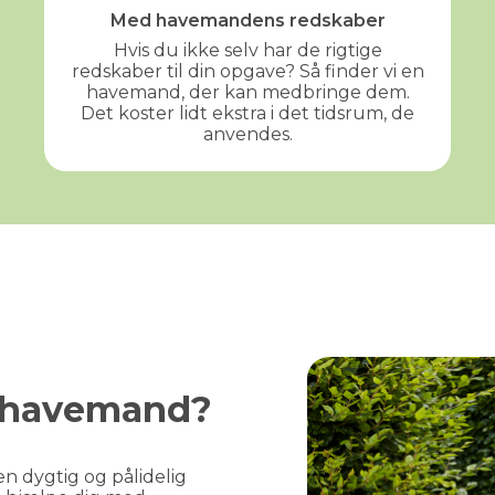
Med havemandens redskaber
Hvis du ikke selv har de rigtige
redskaber til din opgave? Så finder vi en
havemand, der kan medbringe dem.
Det koster lidt ekstra i det tidsrum, de
anvendes.
GRATIS PRISESTIMAT
Hvad koster det
egentlig
at få
hjælp i haven?
Få vores prisguide med faste timepriser, eksempler
en havemand?
og en hurtig beregner - direkte i din indbakke.
✅
Konkrete eksempler på typiske opgaver
n dygtig og pålidelig 
✅
Sådan sparer du 26% med servicefradraget