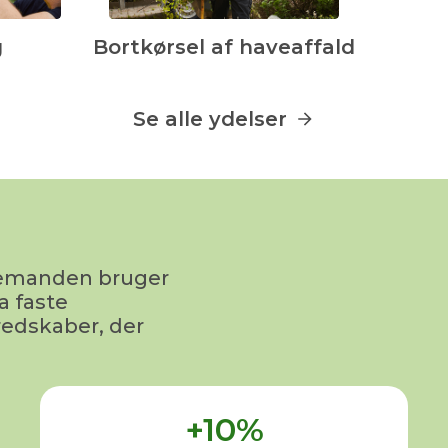
g
Bortkørsel af haveaffald
Se alle ydelser
avemanden bruger
a faste
redskaber, der
+10%