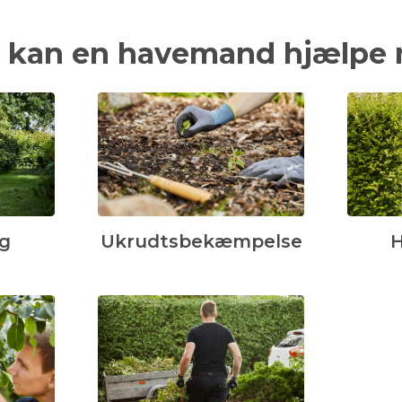
 kan en havemand hjælpe
g
Ukrudtsbekæmpelse
H