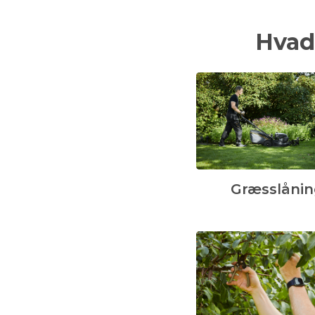
Hvad
Græsslånin