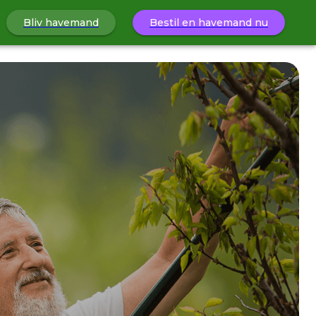
Bliv havemand
Bestil en havemand nu