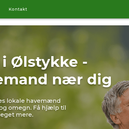
Kontakt
i Ølstykke -
vemand nær dig
res lokale havemænd
og omegn. Få hjælp til
meget mere.