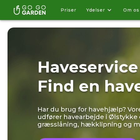
Priser
Ydelser
Om os
Haveservice 
Find en ha
Har du brug for havehjælp? Vo
udfører havearbejde i Ølstykke 
græsslåning, hækklipning og 