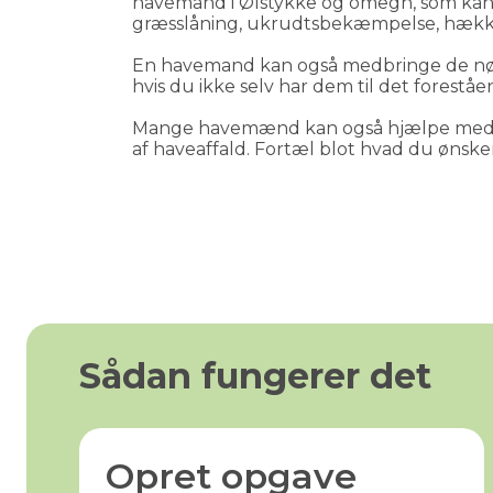
havemand i 
Ølstykke
 og omegn, som kan
græsslåning, ukrudtsbekæmpelse, hækk
En havemand kan også medbringe de nø
hvis du ikke selv har dem til det forestå
Mange havemænd kan også hjælpe med bo
af haveaffald. Fortæl blot hvad du ønsker 
Sådan fungerer det
Opret opgave