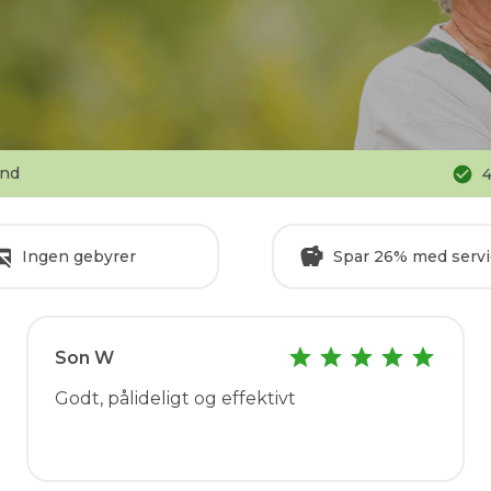
nd
4
Ingen gebyrer
Spar 26% med servi
Son W
Godt, pålideligt og effektivt