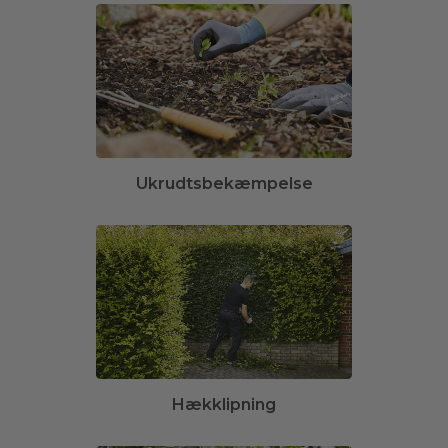
Ukrudtsbekæmpelse
Hækklipning