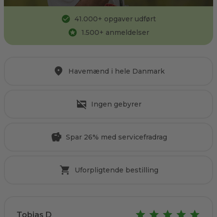
41.000
+ opgaver udført
1.500
+ anmeldelser
Havemænd i hele Danmark
Ingen gebyrer
Spar 26% med servicefradrag
Uforpligtende bestilling
Tobias D