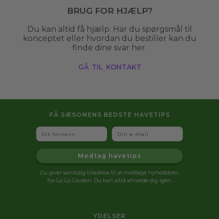
Brug for hjælp?
Du kan altid få hjælp. Har du spørgsmål til
konceptet eller hvordan du bestiller kan du
finde dine svar her.
gå til kontakt
FÅ SÆSONENS BEDSTE HAVETIPS
Fornavn
Email
Modtag havetips
Du giver samtidig tilladelse til at modtage nyhedsbrev
fra Go Go Garden. Du kan altid afmelde dig igen.
YDELSER