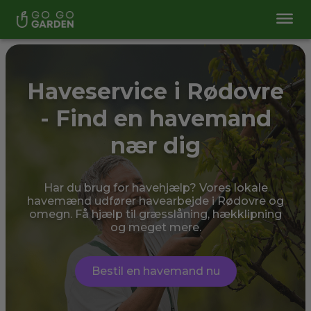
Haveservice i Rødovre
- Find en havemand
nær dig
Har du brug for havehjælp? Vores lokale
havemænd udfører havearbejde i Rødovre og
omegn. Få hjælp til græsslåning, hækklipning
og meget mere.
Bestil en havemand nu