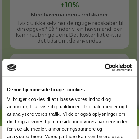
+10%
Med havemandens redskaber
Hvis du ikke selv har de rigtige redskaber til
din opgave? Så finder vi en havemand, der
kan medbringe dem. Det koster lidt ekstra i
det tidsrum, de anvendes.
+50%
Med havemandens store redskaber
Er der behov for større redskaber? En stor
græsplæne kan f.eks. slås hurtigere med en
Denne hjemmeside bruger cookies
havetraktor. Du og din havemand kan
aftale at bruge denne takst, når det giver
Vi bruger cookies til at tilpasse vores indhold og
mening.
annoncer, til at vise dig funktioner til sociale medier og til
at analysere vores trafik. Vi deler også oplysninger om
GRATIS PRISESTIMAT
din brug af vores hjemmeside med vores partnere inden
Læs mere
for sociale medier, annonceringspartnere og
Hvad koster det
egentlig
at få
analysepartnere. Vores partnere kan kombinere disse