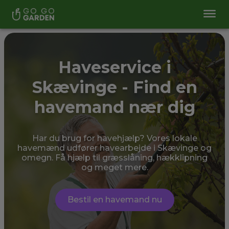
Haveservice i
Skævinge - Find en
havemand nær dig
Har du brug for havehjælp? Vores lokale
havemænd udfører havearbejde i Skævinge og
omegn. Få hjælp til græsslåning, hækklipning
og meget mere.
Bestil en havemand nu