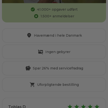
41.000
+ opgaver udført
1.500
+ anmeldelser
Havemænd i hele Danmark
Ingen gebyrer
Spar 26% med servicefradrag
Uforpligtende bestilling
Tobias D