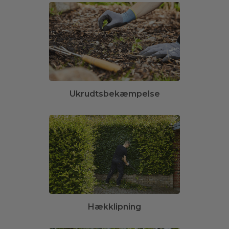
Ukrudtsbekæmpelse
Hækklipning