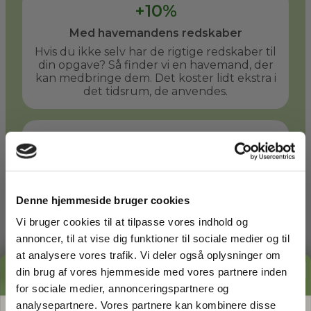
+10%
Med havemandens redskaber
Hvis du ikke selv har de rigtige redskaber til
din opgave? Så finder vi en havemand, der
kan medbringe dem. Det koster lidt ekstra i
det tidsrum, de anvendes.
+50%
Med havemandens store redskaber
Er der behov for større redskaber? En stor
græsplæne kan f.eks. slås hurtigere med en
Denne hjemmeside bruger cookies
havetraktor. Du og din havemand kan
aftale at bruge denne takst, når det giver
Vi bruger cookies til at tilpasse vores indhold og
mening.
annoncer, til at vise dig funktioner til sociale medier og til
at analysere vores trafik. Vi deler også oplysninger om
GRATIS PRISESTIMAT
din brug af vores hjemmeside med vores partnere inden
Læs mere
for sociale medier, annonceringspartnere og
Hvad koster det
egentlig
at få
analysepartnere. Vores partnere kan kombinere disse