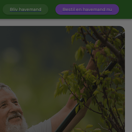
Bliv havemand
Bestil en havemand nu