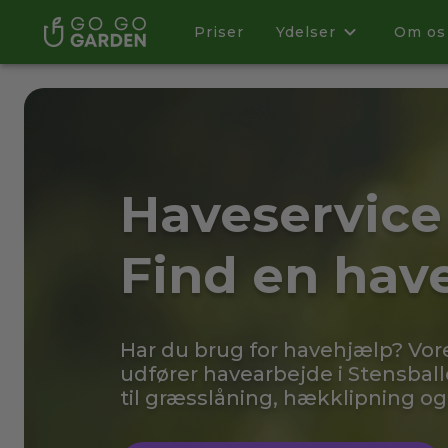
Priser
Ydelser
Om os
Haveservice 
Find en ha
Har du brug for havehjælp? Vo
udfører havearbejde i Stensbal
til græsslåning, hækklipning o