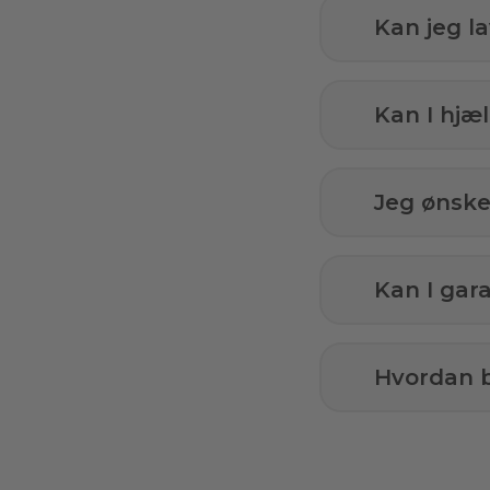
Kan jeg l
Kan I hj
Jeg ønsker
Kan I gar
Hvordan b