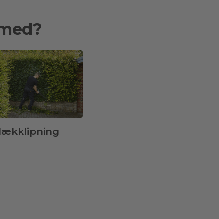
 med?
ækklipning