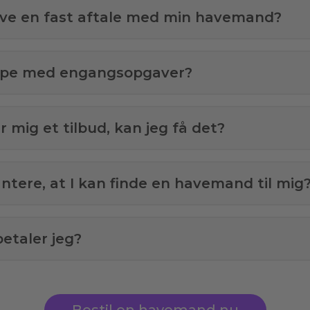
ave en fast aftale med min havemand?
ælpe med engangsopgaver?
 mig et tilbud, kan jeg få det?
antere, at I kan finde en havemand til mig
etaler jeg?
Bestil en havemand nu