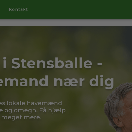
Kontakt
i Stensballe -
vemand nær dig
res lokale havemænd
le og omegn. Få hjælp
g meget mere.