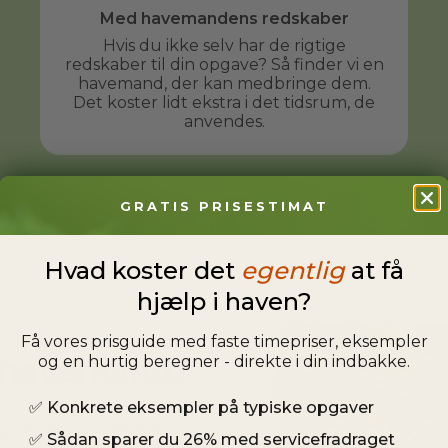
Med havemandens redskaber
Hvis du ikke selv har de rigtige
redskaber til din opgave? Så finder vi en
havemand, der kan medbringe dem.
Det koster lidt ekstra i det tidsrum, de
anvendes.
GRATIS PRISESTIMAT
Hvad koster det
egentlig
at få
hjælp i haven?
Få vores prisguide med faste timepriser, eksempler
en havemand?
og en hurtig beregner - direkte i din indbakke.
✅
Konkrete eksempler på typiske opgaver
n dygtig og pålidelig 
✅
Sådan sparer du 26% med servicefradraget