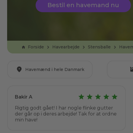
Bestil en havemand nu
Forside
Havearbejde
Stensballe
Have
Havemænd i hele Danmark
Bakir A
Rigtig godt gået! I har nogle flinke gutter
der går op i deres arbejde! Tak for at ordne
min have!