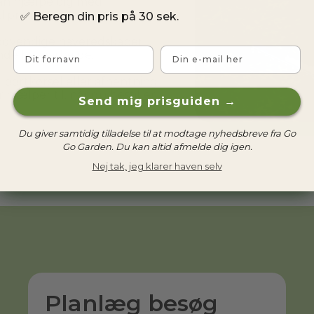
n hjælpe dig med 
lipning og meget mere.
✅
Beregn din pris på 30 sek.
dvendige haveredskaber, 
Fornavn
Email
ende havearbejde.
rtkørsel eller afhentning 
hjælper til, når du bestiller.
Send mig prisguiden →
Du giver samtidig tilladelse til at modtage nyhedsbreve fra Go
Go Garden. Du kan altid afmelde dig igen.
Nej tak, jeg klarer haven selv
Planlæg besøg