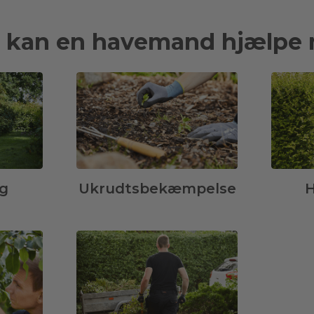
 kan en havemand hjælpe
g
Ukrudtsbekæmpelse
H