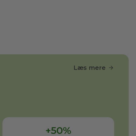
Læs mere
+50%