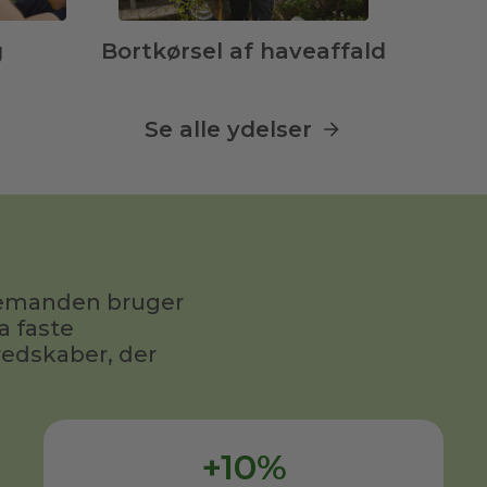
g
Bortkørsel af haveaffald
Se alle ydelser
avemanden bruger
a faste
redskaber, der
+10%