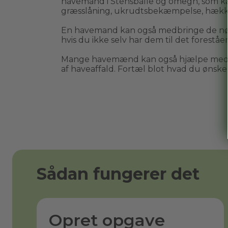
havemand i 
Stensballe
 og omegn, som ka
græsslåning, ukrudtsbekæmpelse, hækk
En havemand kan også medbringe de nø
hvis du ikke selv har dem til det forestå
Mange havemænd kan også hjælpe med bo
af haveaffald. Fortæl blot hvad du ønsker 
Sådan fungerer det
Opret opgave