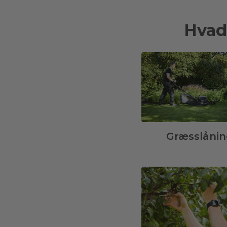
Hvad
Græsslånin