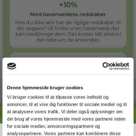
+10%
Med havemandens redskaber
Hvis du ikke selv har de rigtige redskaber til
din opgave? Så finder vi en havemand, der
kan medbringe dem. Det koster lidt ekstra i
det tidsrum, de anvendes.
+50%
Med havemandens store redskaber
Er der behov for større redskaber? En stor
græsplæne kan f.eks. slås hurtigere med en
Denne hjemmeside bruger cookies
havetraktor. Du og din havemand kan
aftale at bruge denne takst, når det giver
Vi bruger cookies til at tilpasse vores indhold og
mening.
annoncer, til at vise dig funktioner til sociale medier og til
at analysere vores trafik. Vi deler også oplysninger om
GRATIS PRISESTIMAT
din brug af vores hjemmeside med vores partnere inden
Læs mere
for sociale medier, annonceringspartnere og
Hvad koster det
egentlig
at få
analysepartnere. Vores partnere kan kombinere disse