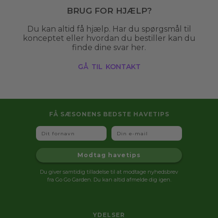
Brug for hjælp?
Du kan altid få hjælp. Har du spørgsmål til
konceptet eller hvordan du bestiller kan du
finde dine svar her.
gå til kontakt
FÅ SÆSONENS BEDSTE HAVETIPS
Fornavn
Email
Modtag havetips
Du giver samtidig tilladelse til at modtage nyhedsbrev
fra Go Go Garden. Du kan altid afmelde dig igen.
YDELSER