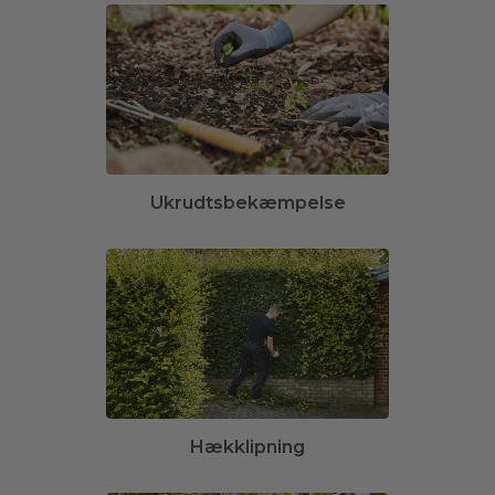
Ukrudtsbekæmpelse
Hækklipning