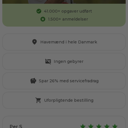
41.000
+ opgaver udført
1.500
+ anmeldelser
Havemænd i hele Danmark
Ingen gebyrer
Spar 26% med servicefradrag
Uforpligtende bestilling
Per S