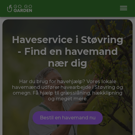
Haveservice i Støvring
- Find en havemand
nær dig
Har du brug for havehjælp? Vores lokale
havemænd udfører havearbejde i Støvring og
omegn. Få hjælp til græsslåning, hækklipning
og meget mere.
Bestil en havemand nu