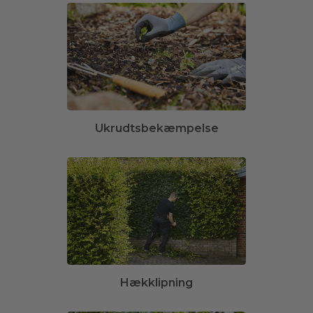
Ukrudtsbekæmpelse
Hækklipning