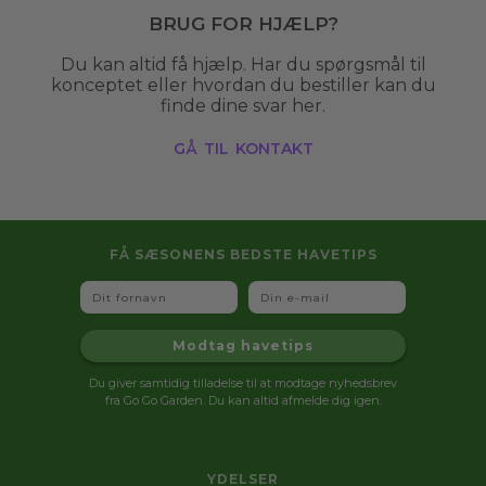
Brug for hjælp?
Du kan altid få hjælp. Har du spørgsmål til
konceptet eller hvordan du bestiller kan du
finde dine svar her.
gå til kontakt
FÅ SÆSONENS BEDSTE HAVETIPS
Fornavn
Email
Modtag havetips
Du giver samtidig tilladelse til at modtage nyhedsbrev
fra Go Go Garden. Du kan altid afmelde dig igen.
YDELSER