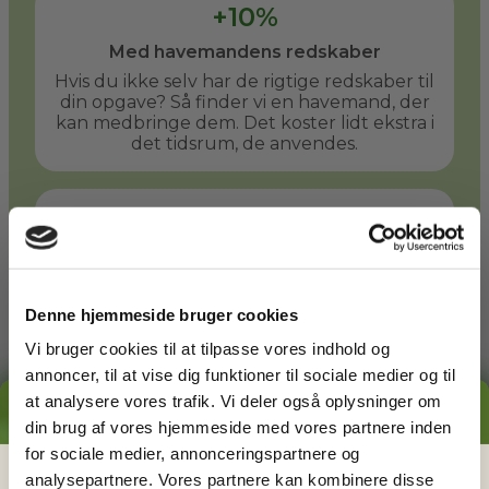
+10%
Med havemandens redskaber
Hvis du ikke selv har de rigtige redskaber til
din opgave? Så finder vi en havemand, der
kan medbringe dem. Det koster lidt ekstra i
det tidsrum, de anvendes.
+50%
Med havemandens store redskaber
Er der behov for større redskaber? En stor
græsplæne kan f.eks. slås hurtigere med en
Denne hjemmeside bruger cookies
havetraktor. Du og din havemand kan
aftale at bruge denne takst, når det giver
Vi bruger cookies til at tilpasse vores indhold og
mening.
annoncer, til at vise dig funktioner til sociale medier og til
at analysere vores trafik. Vi deler også oplysninger om
GRATIS PRISESTIMAT
din brug af vores hjemmeside med vores partnere inden
Læs mere
for sociale medier, annonceringspartnere og
Hvad koster det
egentlig
at få
analysepartnere. Vores partnere kan kombinere disse