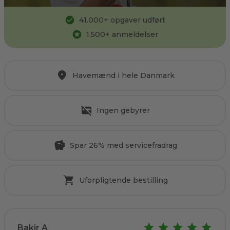
41.000
+ opgaver udført
1.500
+ anmeldelser
Havemænd i hele Danmark
Ingen gebyrer
Spar 26% med servicefradrag
Uforpligtende bestilling
Bakir A