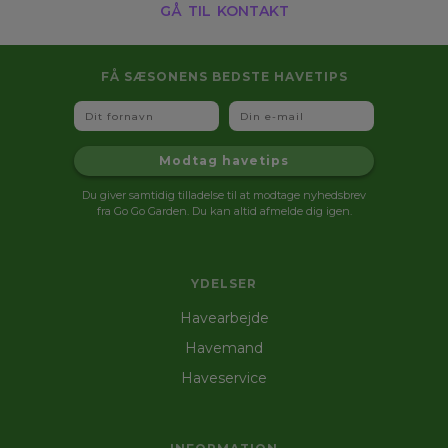
gå til kontakt
FÅ SÆSONENS BEDSTE HAVETIPS
Fornavn
Email
Modtag havetips
Du giver samtidig tilladelse til at modtage nyhedsbrev
fra Go Go Garden. Du kan altid afmelde dig igen.
YDELSER
Havearbejde
Havemand
Haveservice