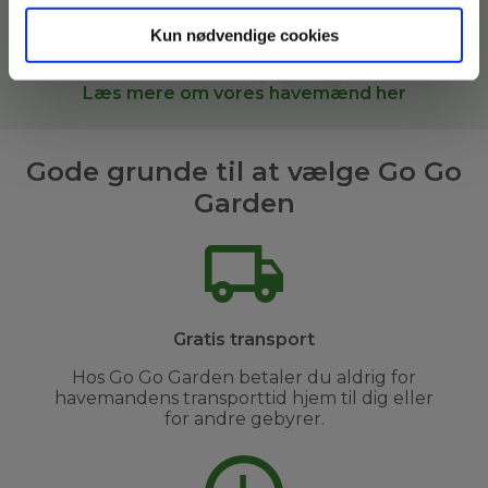
arealer. Når du bestiller
haveservice
hos Go Go
Garden, sætter vi dig i kontakt med den bedste
Kun nødvendige cookies
havemand til opgaven i
Amager og omegn
.
Læs mere om vores havemænd her
Gode grunde til at vælge Go Go
Garden
Gratis transport
Hos Go Go Garden betaler du aldrig for
havemandens transporttid hjem til dig eller
for andre gebyrer.