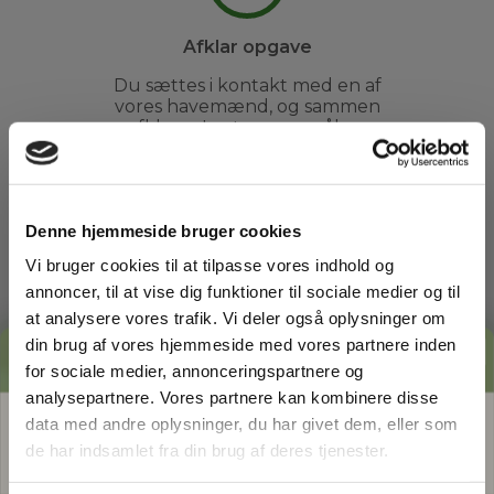
Afklar opgave
Du sættes i kontakt med en af
vores havemænd, og sammen
afklarer I evt. spørgsmål og
fastsætter et tidspunkt.
Denne hjemmeside bruger cookies
3
Vi bruger cookies til at tilpasse vores indhold og
annoncer, til at vise dig funktioner til sociale medier og til
at analysere vores trafik. Vi deler også oplysninger om
Arbejdet udføres
GRATIS PRISESTIMAT
din brug af vores hjemmeside med vores partnere inden
Du kan slappe af, mens din
for sociale medier, annonceringspartnere og
havemand ordner din have. Du
Hvad koster det
egentlig
at få
analysepartnere. Vores partnere kan kombinere disse
behøver ikke engang være
hjemme.
data med andre oplysninger, du har givet dem, eller som
hjælp i haven?
de har indsamlet fra din brug af deres tjenester.
Få vores prisguide med faste timepriser, eksempler