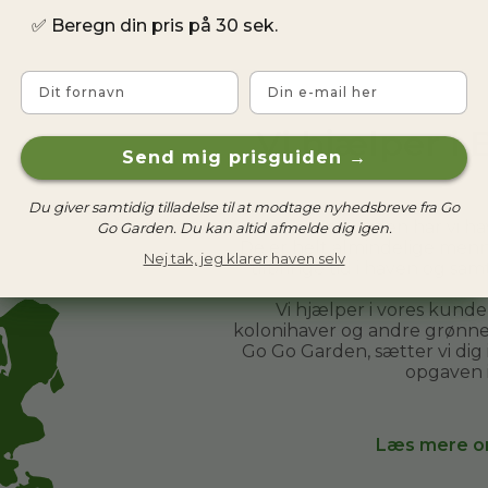
✅
Beregn din pris på 30 sek.
Fornavn
Email
Vi hjælper i
Send mig prisguiden →
Du giver samtidig tilladelse til at modtage nyhedsbreve fra Go
Hos Go Go Garden har vi h
Go Garden. Du kan altid afmelde dig igen.
De er helt almindelige menn
Nej tak, jeg klarer haven selv
tilbringe tid i haven og sa
Vi hjælper i vores kund
kolonihaver og andre grønne 
Go Go Garden, sætter vi dig
opgaven 
Læs mere o