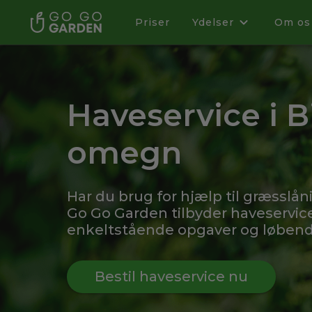
Priser
Ydelser
Om os
Haveservice i B
omegn
Har du brug for hjælp til græsslån
Go Go Garden tilbyder haveservice
enkeltstående opgaver og løbende
Bestil haveservice nu