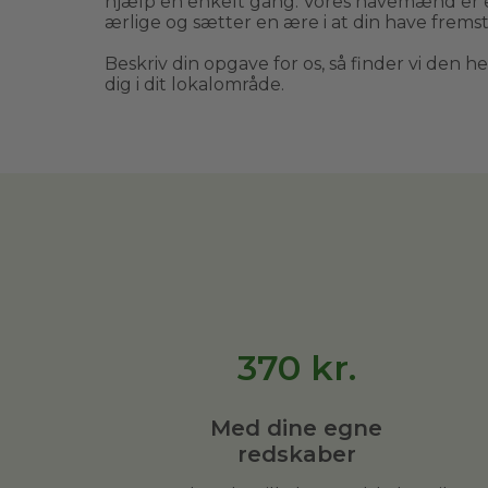
hjælp en enkelt gang. Vores havemænd er 
ærlige og sætter en ære i at din have fremst
Beskriv din opgave for os, så finder vi den h
dig i dit lokalområde.
370
kr.
Med dine egne
redskaber