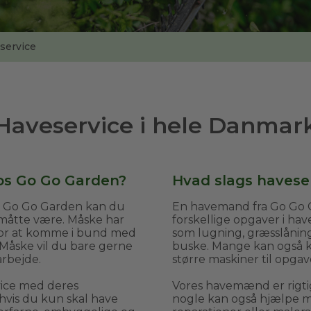
service
Haveservice i hele Danmar
os Go Go Garden?
Hvad slags haveser
s Go Go Garden kan du
En havemand fra Go Go G
 måtte være. Måske har
forskellige opgaver i ha
v for at komme i bund med
som lugning, græsslånin
 Måske vil du bare gerne
buske. Mange kan også kl
arbejde.
større maskiner til opgav
vice med deres
Vores havemænd er rigti
vis du kun skal have
nogle kan også hjælpe me