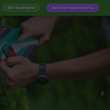
Bliv havemand
Bestil en havemand nu