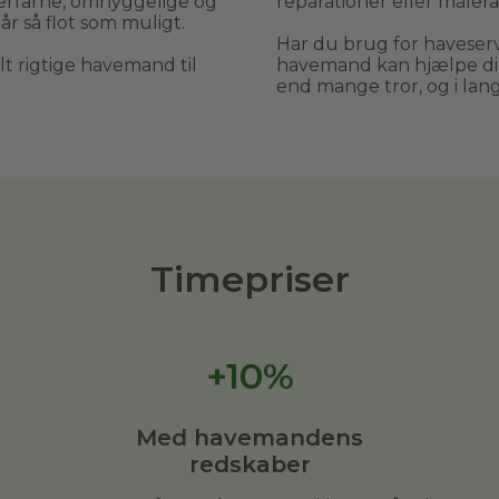
erfarne, omhyggelige og
reparationer eller malera
år så flot som muligt.
Har du brug for haveservi
elt rigtige havemand til
havemand kan hjælpe dig
end mange tror, og i langt
Timepriser
+10%
Med havemandens
redskaber