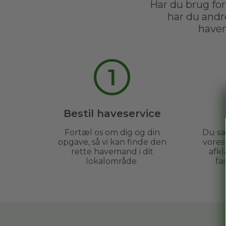
Har du brug for
har du andr
havem
1
Bestil haveservice
Fortæl os om dig og din
Du sæ
opgave, så vi kan finde den
vore
rette havemand i dit
afkl
lokalområde.
fa