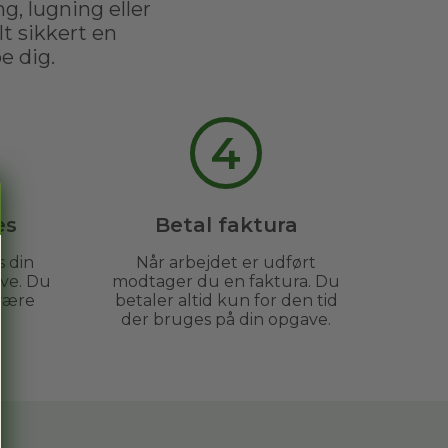
g, lugning eller
t sikkert en
e dig.
4
es
Betal faktura
s din
Når arbejdet er udført
ve. Du
modtager du en faktura. Du
være
betaler altid kun for den tid
der bruges på din opgave.