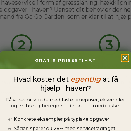
 haveservice i form af græsslåning, hækklipnin
e opgaver i haven? Uanset dit behov er der hel
and fra Go Go Garden, som er klar til at hjælp
2
3
GRATIS PRISESTIMAT
Afklar opgave
Arbejdet udfør
ttes i kontakt med en af
Du kan slappe af, men
Hvad koster det
egentlig
at få
s havemænd, og sammen
havemand ordner din ha
hjælp i haven?
arer I evt. spørgsmål og
behøver ikke engang 
stsætter et tidspunkt.
hjemme.
Få vores prisguide med faste timepriser, eksempler
og en hurtig beregner - direkte i din indbakke.
✅
Konkrete eksempler på typiske opgaver
✅
Sådan sparer du 26% med servicefradraget