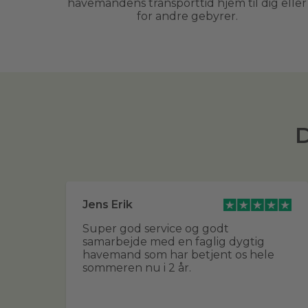
havemandens transporttid hjem til dig eller
for andre gebyrer.
D
Jens Erik
ert
Super god service og godt
samarbejde med en faglig dygtig
havemand som har betjent os hele
sommeren nu i 2 år.