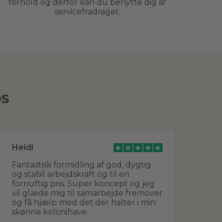
forhold og derfor kan du benytte dig af
servicefradraget.
os
Heidi
Br
Fantastisk formidling af god, dygtig
De
og stabil arbejdskraft og til en
udf
fornuftig pris. Super koncept og jeg
sa
vil glæde mig til samarbejde fremover
fle
og få hjælp med det der halter i min
sn
skønne kolonihave.