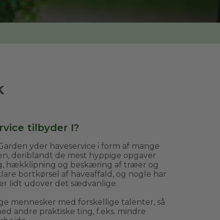
k
vice tilbyder I?
arden yder haveservice i form af mange
ven, deriblandt de mest hyppige opgaver
g, hækklipning og beskæring af træer og
are bortkørsel af haveaffald, og nogle har
er lidt udover det sædvanlige.
ge mennesker med forskellige talenter, så
d andre praktiske ting, f.eks. mindre