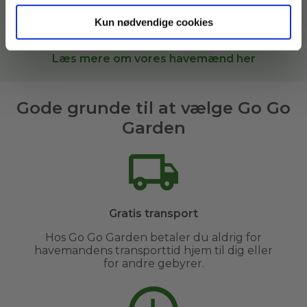
arealer. Når du bestiller
haveservice
hos Go Go
Garden, sætter vi dig i kontakt med den bedste
Kun nødvendige cookies
havemand til opgaven i
Herning og omegn
.
Læs mere om vores havemænd her
Gode grunde til at vælge Go Go
Garden
Gratis transport
Hos Go Go Garden betaler du aldrig for
havemandens transporttid hjem til dig eller
for andre gebyrer.