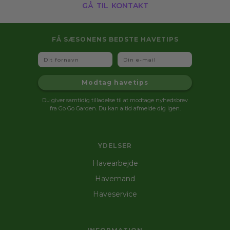
gå til kontakt
FÅ SÆSONENS BEDSTE HAVETIPS
Fornavn
Email
Modtag havetips
Du giver samtidig tilladelse til at modtage nyhedsbrev
fra Go Go Garden. Du kan altid afmelde dig igen.
YDELSER
Havearbejde
Havemand
Haveservice