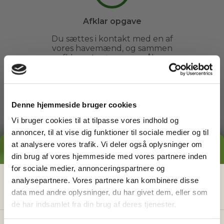
Afklar opgave
Du sættes i kontakt med en af
vores havemænd, og sammen
afklarer I evt. spørgsmål og
fastsætter et tidspunkt.
Denne hjemmeside bruger cookies
3
Vi bruger cookies til at tilpasse vores indhold og
annoncer, til at vise dig funktioner til sociale medier og til
at analysere vores trafik. Vi deler også oplysninger om
Arbejdet udføres
GRATIS PRISESTIMAT
din brug af vores hjemmeside med vores partnere inden
Du kan slappe af, mens din
for sociale medier, annonceringspartnere og
havemand ordner din have. Du
Hvad koster det
egentlig
at få
analysepartnere. Vores partnere kan kombinere disse
behøver ikke engang være
hjemme.
data med andre oplysninger, du har givet dem, eller som
hjælp i haven?
de har indsamlet fra din brug af deres tjenester.
Få vores prisguide med faste timepriser, eksempler