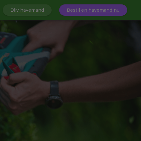
Bliv havemand
Bestil en havemand nu