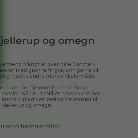
 Kjellerup og omegn
avemænd tilknyttet over hele Danmark.
esker med grønne fingre, som gerne vil
mtidig hjælpe andre i deres lokalområde.
ers haver derhjemme, i sommerhuse,
arealer. Når du bestiller
haveservice
hos
 i kontakt med den bedste havemand til
i
Kjellerup og omegn
.
m vores havemænd her