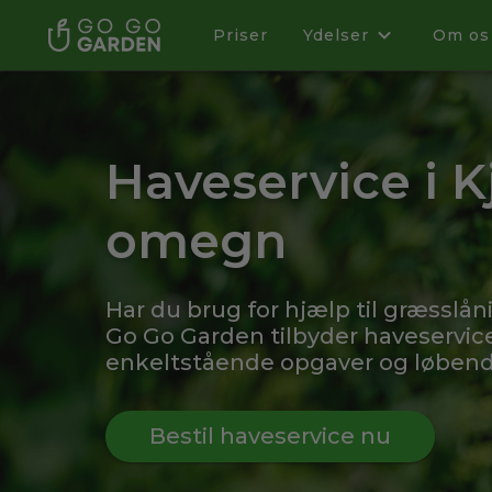
Priser
Ydelser
Om os
Haveservice i K
omegn
Har du brug for hjælp til græsslån
Go Go Garden tilbyder haveservice
enkeltstående opgaver og løbende
Bestil haveservice nu