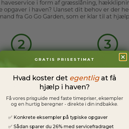
 haveservice i form af græsslåning, hækklipnin
e opgaver i haven? Uanset dit behov er der hel
and fra Go Go Garden, som er klar til at hjælp
2
3
GRATIS PRISESTIMAT
Afklar opgave
Arbejdet udfør
ttes i kontakt med en af
Du kan slappe af, men
Hvad koster det
egentlig
at få
s havemænd, og sammen
havemand ordner din ha
hjælp i haven?
arer I evt. spørgsmål og
behøver ikke engang 
stsætter et tidspunkt.
hjemme.
Få vores prisguide med faste timepriser, eksempler
og en hurtig beregner - direkte i din indbakke.
✅
Konkrete eksempler på typiske opgaver
✅
Sådan sparer du 26% med servicefradraget