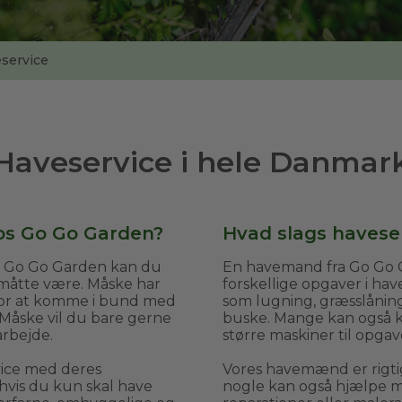
service
Haveservice i hele Danmar
os Go Go Garden?
Hvad slags haveser
s Go Go Garden kan du
En havemand fra Go Go G
 måtte være. Måske har
forskellige opgaver i ha
v for at komme i bund med
som lugning, græsslånin
 Måske vil du bare gerne
buske. Mange kan også kl
arbejde.
større maskiner til opgav
vice med deres
Vores havemænd er rigti
vis du kun skal have
nogle kan også hjælpe me