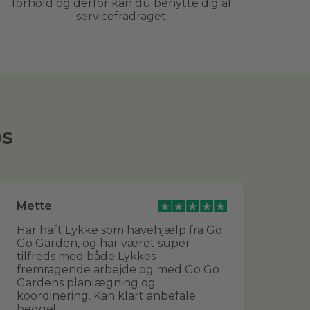
forhold og derfor kan du benytte dig af
servicefradraget.
os
Mette
He
Har haft Lykke som havehjælp fra Go
Fan
Go Garden, og har været super
og 
tilfreds med både Lykkes
for
fremragende arbejde og med Go Go
vi
Gardens planlægning og
og
koordinering. Kan klart anbefale
sk
begge!