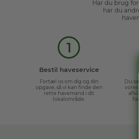
Har du brug for
har du andr
havem
1
Bestil haveservice
Fortæl os om dig og din
Du sæ
opgave, så vi kan finde den
vore
rette havemand i dit
afkl
lokalområde.
fa