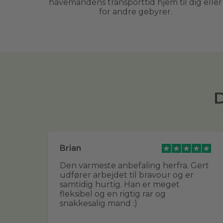
havemandens transporttid hjem til dig eller
for andre gebyrer.
D
Brian
g
Den varmeste anbefaling herfra. Gert
udfører arbejdet til bravour og er
g
samtidig hurtig. Han er meget
ver
fleksibel og en rigtig rar og
in
snakkesalig mand :)