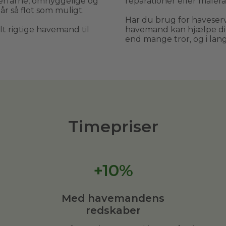
erfarne, omhyggelige og
reparationer eller malera
år så flot som muligt.
Har du brug for haveservi
elt rigtige havemand til
havemand kan hjælpe dig
end mange tror, og i langt
Timepriser
+10%
Med havemandens
redskaber