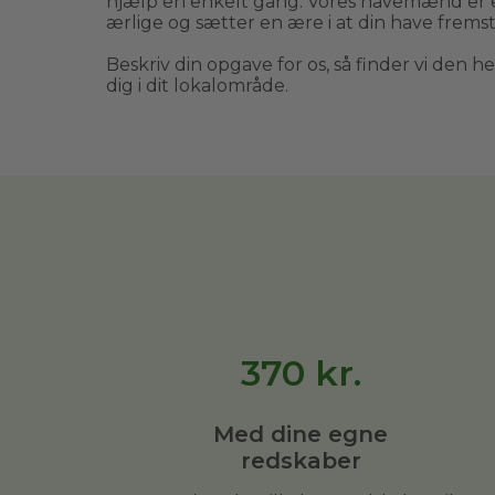
hjælp en enkelt gang. Vores havemænd er 
ærlige og sætter en ære i at din have fremst
Beskriv din opgave for os, så finder vi den h
dig i dit lokalområde.
370
kr.
Med dine egne
redskaber