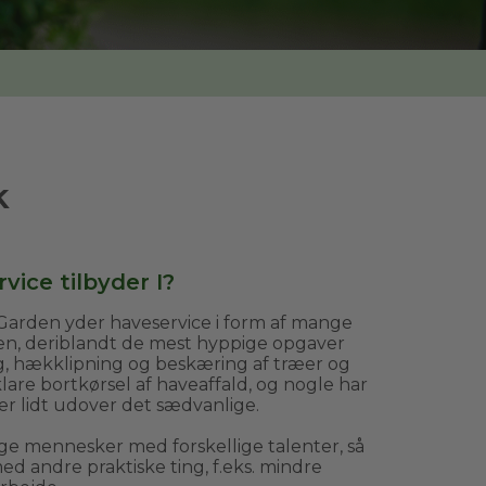
k
vice tilbyder I?
arden yder haveservice i form af mange
ven, deriblandt de mest hyppige opgaver
g, hækklipning og beskæring af træer og
are bortkørsel af haveaffald, og nogle har
er lidt udover det sædvanlige.
ge mennesker med forskellige talenter, så
d andre praktiske ting, f.eks. mindre