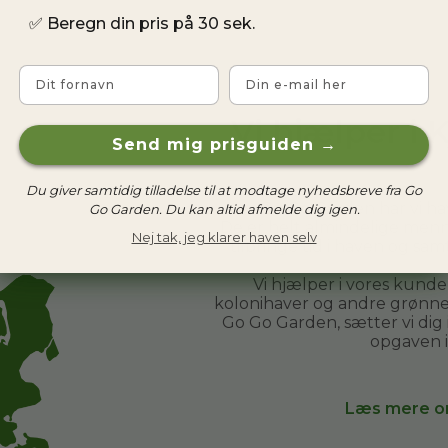
✅
Beregn din pris på 30 sek.
Fornavn
Email
Vi hjælper i
Send mig prisguiden →
Du giver samtidig tilladelse til at modtage nyhedsbreve fra Go
Hos Go Go Garden har vi h
Go Garden. Du kan altid afmelde dig igen.
De er helt almindelige menn
Nej tak, jeg klarer haven selv
tilbringe tid i haven og sa
Vi hjælper i vores kund
kolonihaver og andre grønne 
Go Go Garden, sætter vi dig
opgaven 
Læs mere o