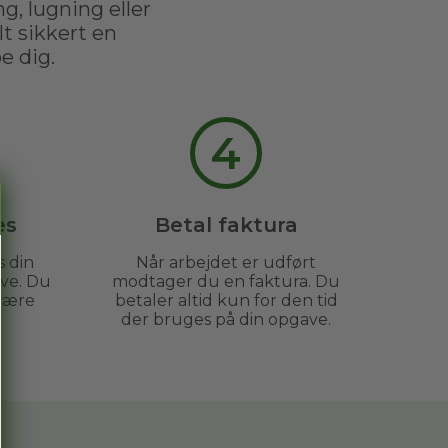
g, lugning eller
t sikkert en
e dig.
4
es
Betal faktura
s din
Når arbejdet er udført
ve. Du
modtager du en faktura. Du
være
betaler altid kun for den tid
der bruges på din opgave.