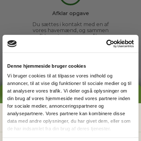
Afklar opgave
Du sættes i kontakt med en af
vores havemænd, og sammen
afklarer I evt. spørgsmål og
fastsætter et tidspunkt.
Denne hjemmeside bruger cookies
3
Vi bruger cookies til at tilpasse vores indhold og
annoncer, til at vise dig funktioner til sociale medier og til
at analysere vores trafik. Vi deler også oplysninger om
Arbejdet udføres
GRATIS PRISESTIMAT
din brug af vores hjemmeside med vores partnere inden
Du kan slappe af, mens din
for sociale medier, annonceringspartnere og
havemand ordner din have. Du
Hvad koster det
egentlig
at få
analysepartnere. Vores partnere kan kombinere disse
behøver ikke engang være
hjemme.
data med andre oplysninger, du har givet dem, eller som
hjælp i haven?
de har indsamlet fra din brug af deres tjenester.
Få vores prisguide med faste timepriser, eksempler