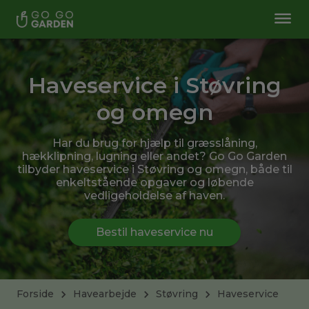
Haveservice i Støvring
og omegn
Har du brug for hjælp til græsslåning,
hækklipning, lugning eller andet? Go Go Garden
tilbyder haveservice i Støvring og omegn, både til
enkeltstående opgaver og løbende
vedligeholdelse af haven.
Bestil haveservice nu
Forside
Havearbejde
Støvring
Haveservice