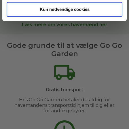
arealer. Når du bestiller
haveservice
hos Go Go
Garden, sætter vi dig i kontakt med den bedste
Kun nødvendige cookies
havemand til opgaven i
Støvring og omegn
.
Læs mere om vores havemænd her
Gode grunde til at vælge Go Go
Garden
Gratis transport
Hos Go Go Garden betaler du aldrig for
havemandens transporttid hjem til dig eller
for andre gebyrer.