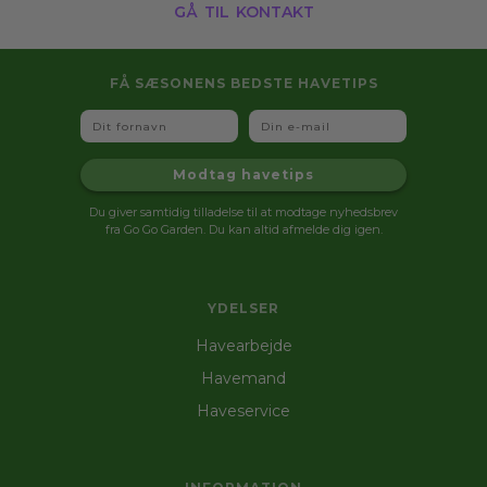
gå til kontakt
FÅ SÆSONENS BEDSTE HAVETIPS
Fornavn
Email
Modtag havetips
Du giver samtidig tilladelse til at modtage nyhedsbrev
fra Go Go Garden. Du kan altid afmelde dig igen.
YDELSER
Havearbejde
Havemand
Haveservice