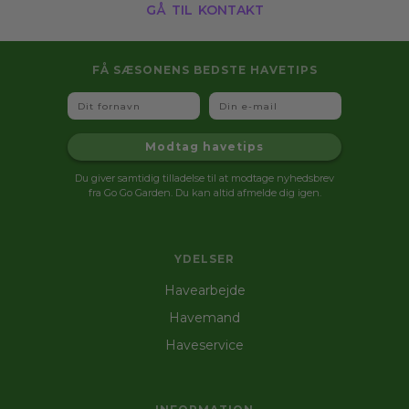
gå til kontakt
FÅ SÆSONENS BEDSTE HAVETIPS
Fornavn
Email
Modtag havetips
Du giver samtidig tilladelse til at modtage nyhedsbrev
fra Go Go Garden. Du kan altid afmelde dig igen.
YDELSER
Havearbejde
Havemand
Haveservice