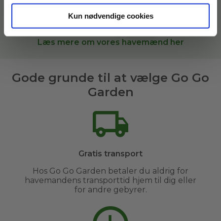
arealer. Når du bestiller
haveservice
hos Go Go
Garden, sætter vi dig i kontakt med den bedste
Kun nødvendige cookies
havemand til opgaven i
Tønder og omegn
.
Læs mere om vores havemænd her
Gode grunde til at vælge Go Go
Garden
Gratis transport
Hos Go Go Garden betaler du aldrig for
havemandens transporttid hjem til dig eller
for andre gebyrer.