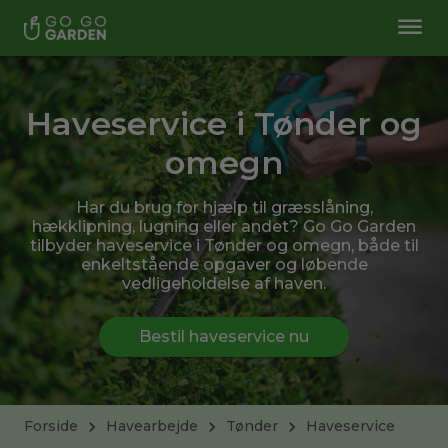
Haveservice i Tønder og
omegn
Har du brug for hjælp til græsslåning,
hækklipning, lugning eller andet? Go Go Garden
tilbyder haveservice i Tønder og omegn, både til
enkeltstående opgaver og løbende
vedligeholdelse af haven.
Bestil haveservice nu
Forside
Havearbejde
Tønder
Haveservice