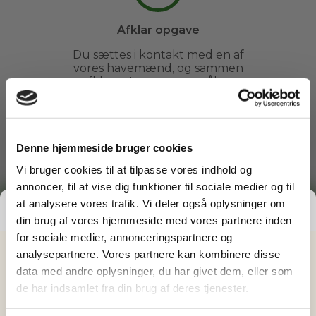
Afklar opgave
Du sættes i kontakt med en af
vores havemænd, og sammen
afklarer I evt. spørgsmål og
fastsætter et tidspunkt.
Denne hjemmeside bruger cookies
3
Vi bruger cookies til at tilpasse vores indhold og
annoncer, til at vise dig funktioner til sociale medier og til
at analysere vores trafik. Vi deler også oplysninger om
Arbejdet udføres
GRATIS PRISESTIMAT
din brug af vores hjemmeside med vores partnere inden
Du kan slappe af, mens din
for sociale medier, annonceringspartnere og
havemand ordner din have. Du
Hvad koster det
egentlig
at få
analysepartnere. Vores partnere kan kombinere disse
behøver ikke engang være
hjemme.
data med andre oplysninger, du har givet dem, eller som
hjælp i haven?
de har indsamlet fra din brug af deres tjenester.
Få vores prisguide med faste timepriser, eksempler