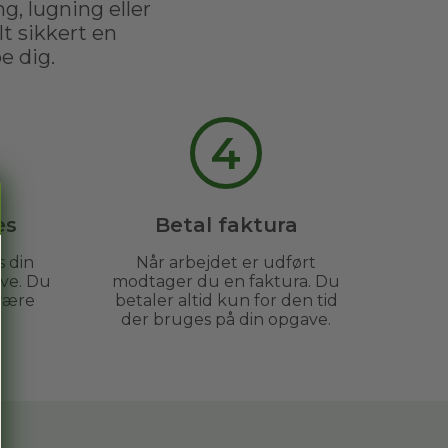
g, lugning eller
t sikkert en
e dig.
4
es
Betal faktura
s din
Når arbejdet er udført
ve. Du
modtager du en faktura. Du
være
betaler altid kun for den tid
der bruges på din opgave.