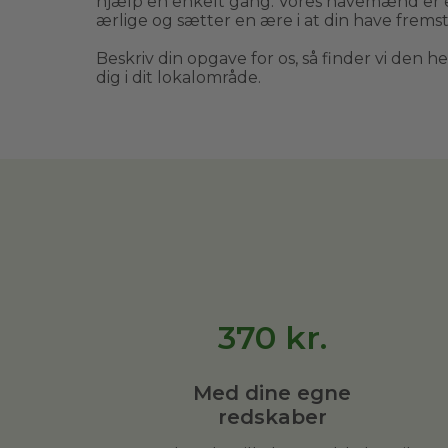
hjælp en enkelt gang. Vores havemænd er 
ærlige og sætter en ære i at din have fremst
Beskriv din opgave for os, så finder vi den h
dig i dit lokalområde.
370
kr.
Med dine egne
redskaber