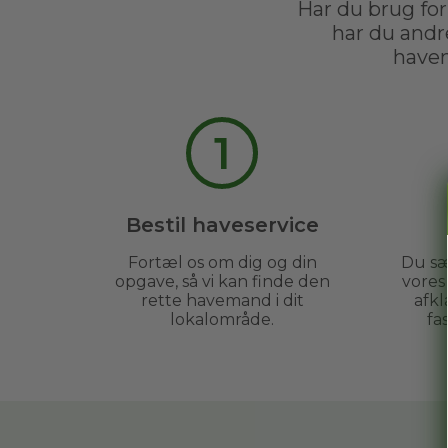
Har du brug for
har du andr
havem
1
Bestil haveservice
Fortæl os om dig og din
Du sæ
opgave, så vi kan finde den
vore
rette havemand i dit
afkl
lokalområde.
fa