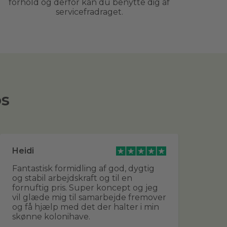
forhold og derfor kan du benytte dig af
servicefradraget.
os
Heidi
Br
Fantastisk formidling af god, dygtig
De
og stabil arbejdskraft og til en
udf
fornuftig pris. Super koncept og jeg
sa
vil glæde mig til samarbejde fremover
fle
og få hjælp med det der halter i min
sn
skønne kolonihave.