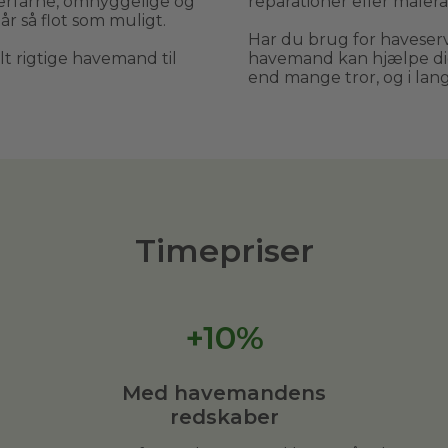
erfarne, omhyggelige og
reparationer eller malera
år så flot som muligt.
Har du brug for haveservi
elt rigtige havemand til
havemand kan hjælpe dig
end mange tror, og i langt
Timepriser
+10%
Med havemandens
redskaber