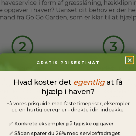
 haveservice i form af græsslåning, hækklipnin
e opgaver i haven? Uanset dit behov er der hel
and fra Go Go Garden, som er klar til at hjælp
2
3
GRATIS PRISESTIMAT
Afklar opgave
Arbejdet udfør
ttes i kontakt med en af
Du kan slappe af, men
Hvad koster det
egentlig
at få
s havemænd, og sammen
havemand ordner din ha
hjælp i haven?
arer I evt. spørgsmål og
behøver ikke engang 
stsætter et tidspunkt.
hjemme.
Få vores prisguide med faste timepriser, eksempler
og en hurtig beregner - direkte i din indbakke.
✅
Konkrete eksempler på typiske opgaver
✅
Sådan sparer du 26% med servicefradraget