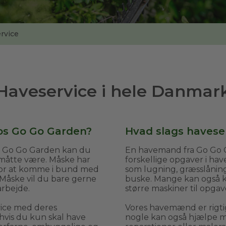
rvice
Haveservice i hele Danmar
os Go Go Garden?
Hvad slags haveser
s Go Go Garden kan du
En havemand fra Go Go G
 måtte være. Måske har
forskellige opgaver i ha
v for at komme i bund med
som lugning, græsslånin
 Måske vil du bare gerne
buske. Mange kan også kl
arbejde.
større maskiner til opgav
vice med deres
Vores havemænd er rigti
vis du kun skal have
nogle kan også hjælpe me