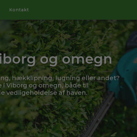
Kontakt
Viborg og omegn
ing, hækklipning, lugning eller andet?
 i Viborg og omegn, både til
 vedligeholdelse af haven.