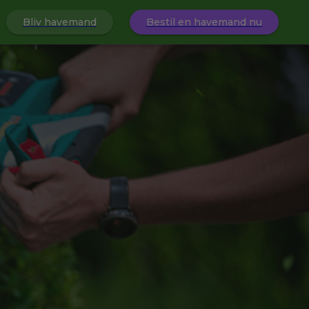
Bliv havemand
Bestil en havemand nu