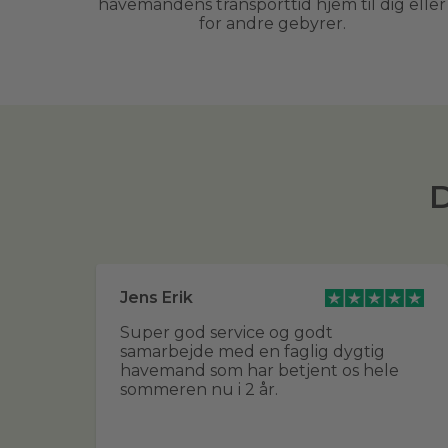
havemandens transporttid hjem til dig eller
for andre gebyrer.
D
Jens Erik
ert
Super god service og godt
samarbejde med en faglig dygtig
havemand som har betjent os hele
sommeren nu i 2 år.