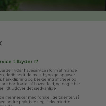
k
vice tilbyder I?
arden yder haveservice i form af mange
ven, deriblandt de mest hyppige opgaver
g, hækklipning og beskæring af træer og
are bortkørsel af haveaffald, og nogle har
er lidt udover det sædvanlige.
ge mennesker med forskellige talenter, så
d andre praktiske ting, f.eks. mindre