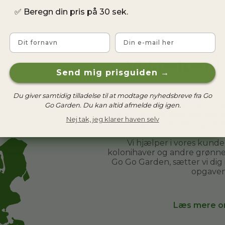
✅
Beregn din pris på 30 sek.
Fornavn
Email
Vi hjælper 
Send mig prisguiden →
Du giver samtidig tilladelse til at modtage nyhedsbreve fra Go
Hos Go Go Garden har vi h
Go Garden. Du kan altid afmelde dig igen.
De er helt almindelige menn
Nej tak, jeg klarer haven selv
tilbringe tid i haven og sa
Vi hjælper i vores kund
kolonihaver og andre grønne 
Go Go Garden, sætter vi dig
opgaven
Læs mere o