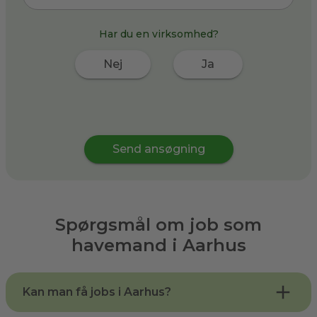
Har du en virksomhed?
Nej
Ja
Send ansøgning
Spørgsmål om job som
havemand i
Aarhus
Kan man få jobs i Aarhus?