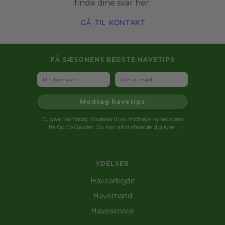
finde dine svar her.
gå til kontakt
FÅ SÆSONENS BEDSTE HAVETIPS
Fornavn
Email
Modtag havetips
Du giver samtidig tilladelse til at modtage nyhedsbrev
fra Go Go Garden. Du kan altid afmelde dig igen.
YDELSER
Havearbejde
Havemand
Haveservice