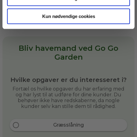
flere opgaver til dig, hvis du selv
kan medbringe dem.
Kun nødvendige cookies
Bliv havemand ved Go Go
Garden
Hvilke opgaver er du interesseret i?
Fortæl os hvilke opgaver du har erfaring med
og har lyst til at udføre for dine kunder. Du
behøver ikke have redskaberne, da nogle
kunder selv kan stille dem til rådighed.
Græsslåning