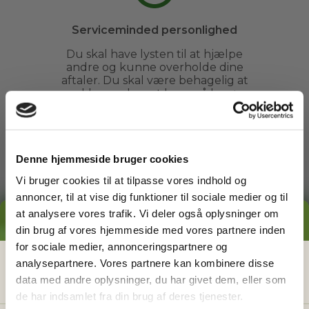
Serviceminded personlighed
Du skal have lysten til at hjælpe
andre og kunne overholde dine
aftaler. Du skal være behagelig at
snakke med og at have på besøg.
Denne hjemmeside bruger cookies
Vi bruger cookies til at tilpasse vores indhold og
annoncer, til at vise dig funktioner til sociale medier og til
Ren straffeattest
at analysere vores trafik. Vi deler også oplysninger om
GRATIS PRISESTIMAT
Vi garanterer, at alle vores
din brug af vores hjemmeside med vores partnere inden
havemænd har ren straffeattest,
for sociale medier, annonceringspartnere og
så vores kunder altid kan føle sig
Hvad koster det
egentlig
at få
analysepartnere. Vores partnere kan kombinere disse
helt trygge ved at få besøg fra Go
Go Garden i haven.
data med andre oplysninger, du har givet dem, eller som
hjælp i haven?
de har indsamlet fra din brug af deres tjenester.