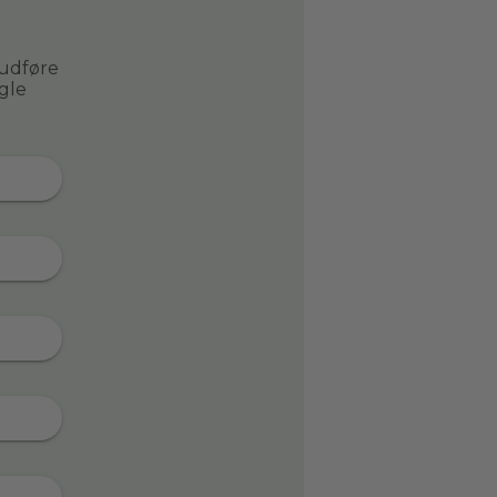
 udføre
gle