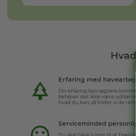
Hvad
Erfaring med havearbe
Din erfaring kan sagtens komme
behøver slet ikke være uddanne
hvad du kan, så finder vi de rett
Serviceminded personl
Du skal have lysten til at hjæl