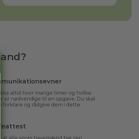
mand?
munikationsevner
kke altid hvor mange timer og hvilke
r er nødvendige til en opgave. Du skal
 forklare og rådgive dem i dette.
feattest
r, at alle vores havemænd har ren