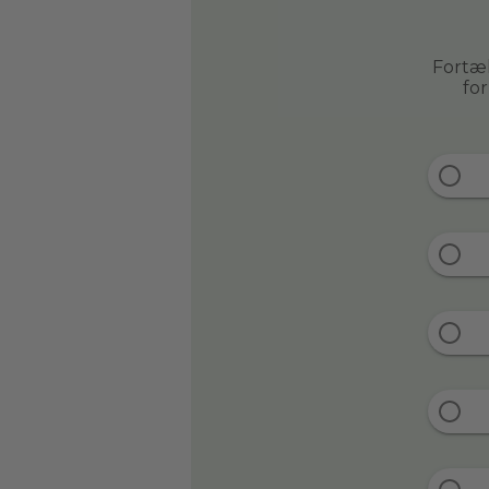
Fortæl
fo