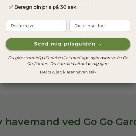
 være behagelig at
straffeattest
✅
Beregn din pris på 30 sek.
g.
trygge ved a
Fornavn
Email
Evt. egn
t både mundtligt og
Mange kunder
Send mig prisguiden →
tale med dine kunder om
men ikke alle
hvis du selv
Du giver samtidig tilladelse til at modtage nyhedsbreve fra Go
Go Garden. Du kan altid afmelde dig igen.
Nej tak, jeg klarer haven selv
iv havemand ved Go Go Gar