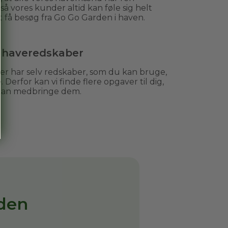
, så vores kunder altid kan føle sig helt
t få besøg fra Go Go Garden i haven.
e haveredskaber
 har selv redskaber, som du kan bruge,
. Derfor kan vi finde flere opgaver til dig,
 kan medbringe dem.
den