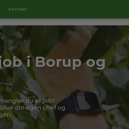
Kontakt
job i Borup og
 mangler du et job?
live din egen chef og
gen.