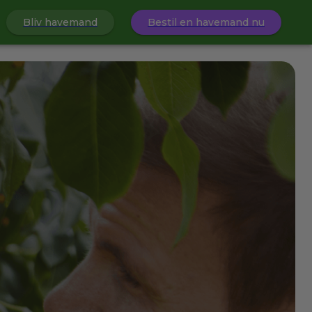
Bliv havemand
Bestil en havemand nu