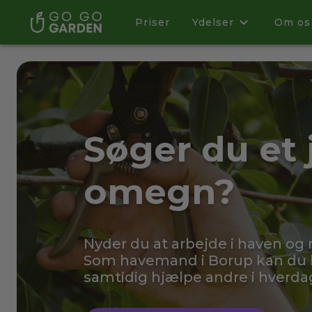
Priser
Ydelser
Om os
Søger du et 
omegn?
Nyder du at arbejde i haven og
Som havemand i Borup kan du b
samtidig hjælpe andre i hverda