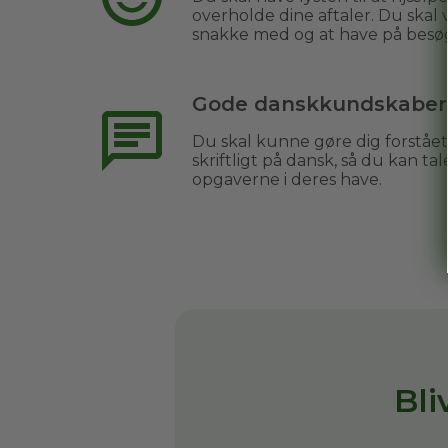
overholde dine aftaler. Du skal
snakke med og at have på besø
Gode danskkundskaber
Du skal kunne gøre dig forståe
skriftligt på dansk, så du kan 
opgaverne i deres have.
Bl