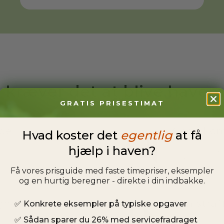
 kræver det at blive have
GRATIS PRISESTIMAT
jde
Gode kom
Hvad koster det
egentlig
at få
hjælp i haven?
 fra egen have, og du
Kunder ved i
t gartner. Fortæl os
redskaber de
e opgaver til dig.
derfor kunne
Få vores prisguide med faste timepriser, eksempler
og en hurtig beregner - direkte i din indbakke.
ighed
Ren straf
✅
Konkrete eksempler på typiske opgaver
✅
Sådan sparer du 26% med servicefradraget
pe andre og kunne
Vi garantere