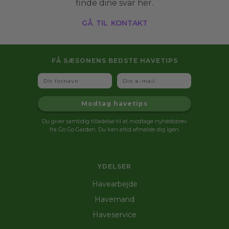
finde dine svar her.
gå til kontakt
FÅ SÆSONENS BEDSTE HAVETIPS
Fornavn
Email
Modtag havetips
Du giver samtidig tilladelse til at modtage nyhedsbrev
fra Go Go Garden. Du kan altid afmelde dig igen.
YDELSER
Havearbejde
Havemand
Haveservice