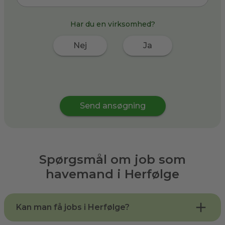
Har du en virksomhed?
Nej
Ja
Send ansøgning
Spørgsmål om job som
havemand i
Herfølge
Kan man få jobs i Herfølge?