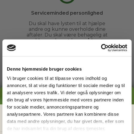
Serviceminded personlighed
Du skal have lysten til at hjælpe
andre og kunne overholde dine
aftaler. Du skal være behagelig at
snakke med og at have på besøg.
Denne hjemmeside bruger cookies
Vi bruger cookies til at tilpasse vores indhold og
annoncer, til at vise dig funktioner til sociale medier og til
Ren straffeattest
at analysere vores trafik. Vi deler også oplysninger om
GRATIS PRISESTIMAT
Vi garanterer, at alle vores
din brug af vores hjemmeside med vores partnere inden
havemænd har ren straffeattest,
for sociale medier, annonceringspartnere og
så vores kunder altid kan føle sig
Hvad koster det
egentlig
at få
analysepartnere. Vores partnere kan kombinere disse
helt trygge ved at få besøg fra Go
Go Garden i haven.
data med andre oplysninger, du har givet dem, eller som
hjælp i haven?
de har indsamlet fra din brug af deres tjenester.