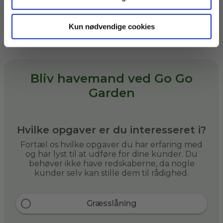
flere opgaver til dig, hvis du selv
kan medbringe dem.
Kun nødvendige cookies
Bliv havemand ved Go Go
Garden
Hvilke opgaver er du interesseret i?
Fortæl os hvilke opgaver du har erfaring med
og har lyst til at udføre for dine kunder. Du
behøver ikke have redskaberne, da nogle
kunder selv kan stille dem til rådighed.
Græsslåning