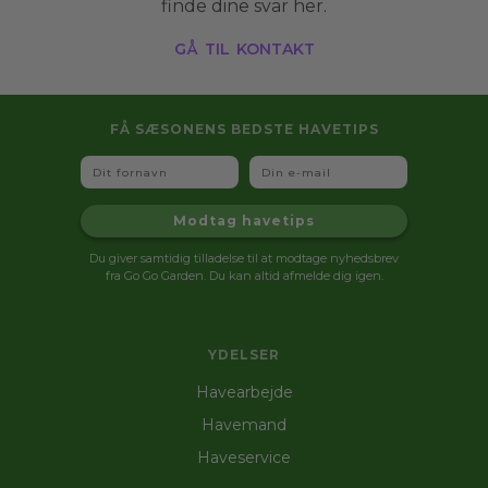
finde dine svar her.
gå til kontakt
FÅ SÆSONENS BEDSTE HAVETIPS
Fornavn
Email
Modtag havetips
Du giver samtidig tilladelse til at modtage nyhedsbrev
fra Go Go Garden. Du kan altid afmelde dig igen.
YDELSER
Havearbejde
Havemand
Haveservice