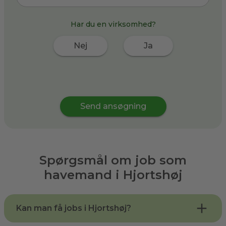
Har du en virksomhed?
Nej
Ja
Send ansøgning
Spørgsmål om job som
havemand i
Hjortshøj
Kan man få jobs i Hjortshøj?