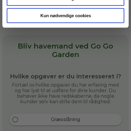
flere opgaver til dig, hvis du selv
kan medbringe dem.
Kun nødvendige cookies
Bliv havemand ved Go Go
Garden
Hvilke opgaver er du interesseret i?
Fortæl os hvilke opgaver du har erfaring med
og har lyst til at udføre for dine kunder. Du
behøver ikke have redskaberne, da nogle
kunder selv kan stille dem til rådighed.
Græsslåning