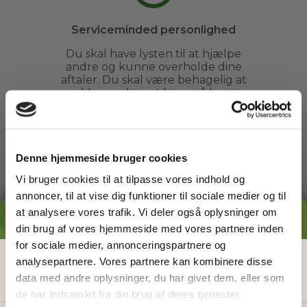
Serviceminded personlighed
Du skal have lysten til at hjælpe
andre og kunne overholde dine
aftaler. Du skal være behagelig at
snakke med og at have på besøg.
Denne hjemmeside bruger cookies
Vi bruger cookies til at tilpasse vores indhold og
annoncer, til at vise dig funktioner til sociale medier og til
Ren straffeattest
at analysere vores trafik. Vi deler også oplysninger om
GRATIS PRISESTIMAT
Vi garanterer, at alle vores
din brug af vores hjemmeside med vores partnere inden
havemænd har ren straffeattest,
for sociale medier, annonceringspartnere og
så vores kunder altid kan føle sig
Hvad koster det
egentlig
at få
analysepartnere. Vores partnere kan kombinere disse
helt trygge ved at få besøg fra Go
Go Garden i haven.
data med andre oplysninger, du har givet dem, eller som
hjælp i haven?
de har indsamlet fra din brug af deres tjenester.