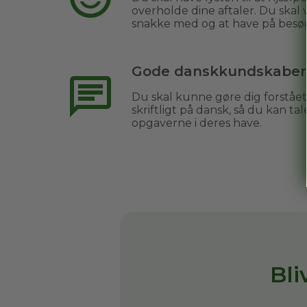
overholde dine aftaler. Du skal
snakke med og at have på besø
Gode danskkundskaber
Du skal kunne gøre dig forståe
skriftligt på dansk, så du kan 
opgaverne i deres have.
Bl