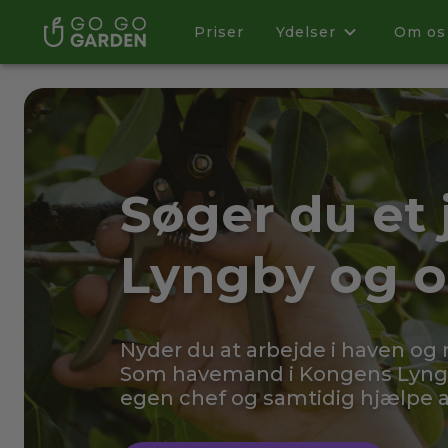
Priser
Ydelser
Om os
Søger du et
Lyngby og 
Nyder du at arbejde i haven og
Som havemand i Kongens Lyngb
egen chef og samtidig hjælpe a