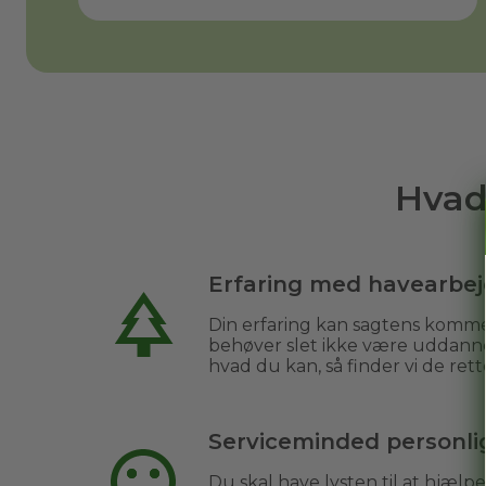
Hvad
Erfaring med havearbe
Din erfaring kan sagtens komme
behøver slet ikke være uddanne
hvad du kan, så finder vi de rett
Serviceminded personl
Du skal have lysten til at hjæl