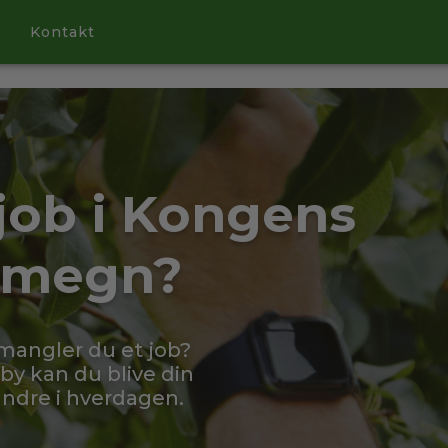
Kontakt
 job i Kongens
omegn?
 mangler du et job?
y kan du blive din
ndre i hverdagen.