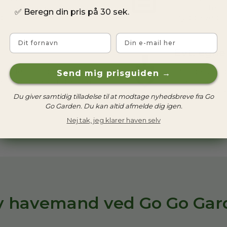
 være behagelig at
straffeattest
✅
Beregn din pris på 30 sek.
g.
trygge ved a
Fornavn
Email
Evt. egn
t både mundtligt og
Mange kunder
Send mig prisguiden →
tale med dine kunder om
men ikke alle
hvis du selv
Du giver samtidig tilladelse til at modtage nyhedsbreve fra Go
Go Garden. Du kan altid afmelde dig igen.
Nej tak, jeg klarer haven selv
iv havemand ved Go Go Gar