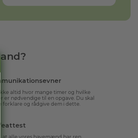
mand?
munikationsevner
kke altid hvor mange timer og hvilke
r er nødvendige til en opgave. Du skal
 forklare og rådgive dem i dette.
feattest
r, at alle vores havemænd har ren