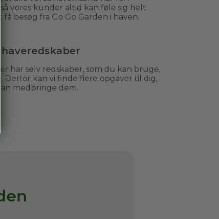
, så vores kunder altid kan føle sig helt
t få besøg fra Go Go Garden i haven.
e haveredskaber
 har selv redskaber, som du kan bruge,
. Derfor kan vi finde flere opgaver til dig,
 kan medbringe dem.
den