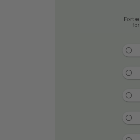
Fortæl
fo