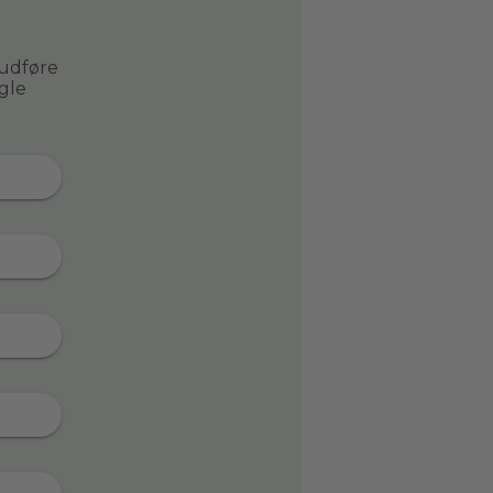
 udføre
gle