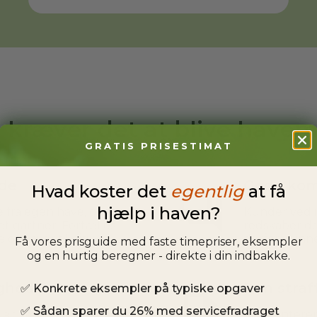
 kræver det at blive have
GRATIS PRISESTIMAT
jde
Gode kom
Hvad koster det
egentlig
at få
hjælp i haven?
 fra egen have, og du
Kunder ved i
t gartner. Fortæl os
redskaber de
e opgaver til dig.
derfor kunne
Få vores prisguide med faste timepriser, eksempler
og en hurtig beregner - direkte i din indbakke.
ighed
Ren straf
✅
Konkrete eksempler på typiske opgaver
✅
Sådan sparer du 26% med servicefradraget
pe andre og kunne
Vi garantere