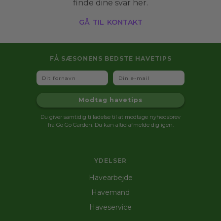
finde dine svar her.
gå til kontakt
FÅ SÆSONENS BEDSTE HAVETIPS
Fornavn
Email
Modtag havetips
Du giver samtidig tilladelse til at modtage nyhedsbrev
fra Go Go Garden. Du kan altid afmelde dig igen.
YDELSER
Havearbejde
Havemand
Haveservice