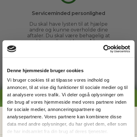
Serviceminded personlighed
Du skal have lysten til at hjælpe
andre og kunne overholde dine
aftaler. Du skal være behagelig at
snakke med og at have på besøg.
Denne hjemmeside bruger cookies
Vi bruger cookies til at tilpasse vores indhold og
annoncer, til at vise dig funktioner til sociale medier og til
Ren straffeattest
at analysere vores trafik. Vi deler også oplysninger om
GRATIS PRISESTIMAT
Vi garanterer, at alle vores
din brug af vores hjemmeside med vores partnere inden
havemænd har ren straffeattest,
for sociale medier, annonceringspartnere og
så vores kunder altid kan føle sig
Hvad koster det
egentlig
at få
analysepartnere. Vores partnere kan kombinere disse
helt trygge ved at få besøg fra Go
Go Garden i haven.
data med andre oplysninger, du har givet dem, eller som
hjælp i haven?
de har indsamlet fra din brug af deres tjenester.