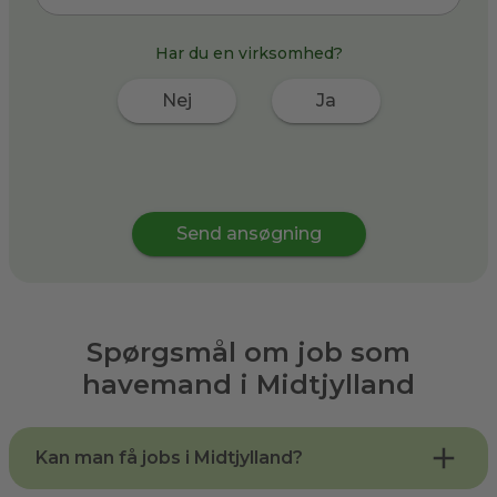
Har du en virksomhed?
Nej
Ja
Send ansøgning
Spørgsmål om job som
havemand i
Midtjylland
Kan man få jobs i Midtjylland?