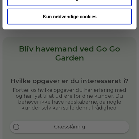
flere opgaver til dig, hvis du selv
kan medbringe dem.
Kun nødvendige cookies
Bliv havemand ved Go Go
Garden
Hvilke opgaver er du interesseret i?
Fortæl os hvilke opgaver du har erfaring med
og har lyst til at udføre for dine kunder. Du
behøver ikke have redskaberne, da nogle
kunder selv kan stille dem til rådighed.
Græsslåning