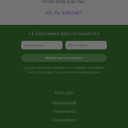
finde dine svar her.
gå til kontakt
FÅ SÆSONENS BEDSTE HAVETIPS
Fornavn
Email
Modtag havetips
Du giver samtidig tilladelse til at modtage nyhedsbrev
fra Go Go Garden. Du kan altid afmelde dig igen.
YDELSER
Havearbejde
Havemand
Haveservice