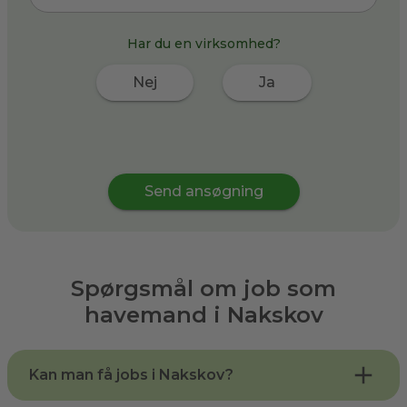
Har du en virksomhed?
Nej
Ja
Send ansøgning
Spørgsmål om job som
havemand i
Nakskov
Kan man få jobs i Nakskov?