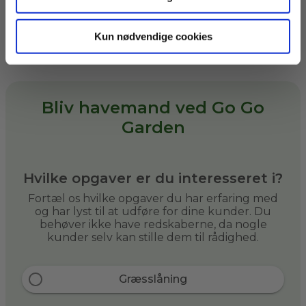
flere opgaver til dig, hvis du selv
kan medbringe dem.
Kun nødvendige cookies
Bliv havemand ved Go Go
Garden
Hvilke opgaver er du interesseret i?
Fortæl os hvilke opgaver du har erfaring med
og har lyst til at udføre for dine kunder. Du
behøver ikke have redskaberne, da nogle
kunder selv kan stille dem til rådighed.
Græsslåning