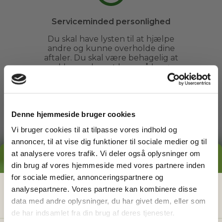
Serviceminded personlighed
Du skal have lysten til at hjælpe
andre og kunne overholde dine
aftaler. Du skal være behagelig at
snakke med og at have på besøg.
Denne hjemmeside bruger cookies
Vi bruger cookies til at tilpasse vores indhold og
annoncer, til at vise dig funktioner til sociale medier og til
Ren straffeattest
at analysere vores trafik. Vi deler også oplysninger om
GRATIS PRISESTIMAT
Vi garanterer, at alle vores
din brug af vores hjemmeside med vores partnere inden
havemænd har ren straffeattest,
for sociale medier, annonceringspartnere og
så vores kunder altid kan føle sig
Hvad koster det
egentlig
at få
analysepartnere. Vores partnere kan kombinere disse
helt trygge ved at få besøg fra Go
Go Garden i haven.
data med andre oplysninger, du har givet dem, eller som
hjælp i haven?
de har indsamlet fra din brug af deres tjenester.