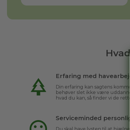
Hvad
Erfaring med havearbe
Din erfaring kan sagtens komme
behøver slet ikke være uddanne
hvad du kan, så finder vi de rett
Serviceminded personl
Du skal have lysten til at hjæl