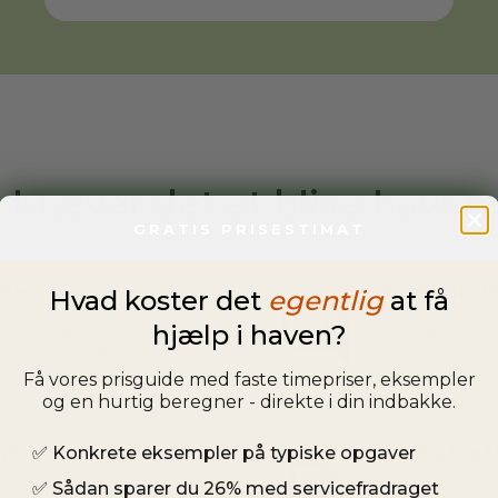
 kræver det at blive have
GRATIS PRISESTIMAT
jde
Gode kom
Hvad koster det
egentlig
at få
hjælp i haven?
 fra egen have, og du
Kunder ved i
t gartner. Fortæl os
redskaber de
e opgaver til dig.
derfor kunne
Få vores prisguide med faste timepriser, eksempler
og en hurtig beregner - direkte i din indbakke.
ighed
Ren straf
✅
Konkrete eksempler på typiske opgaver
✅
Sådan sparer du 26% med servicefradraget
pe andre og kunne
Vi garantere