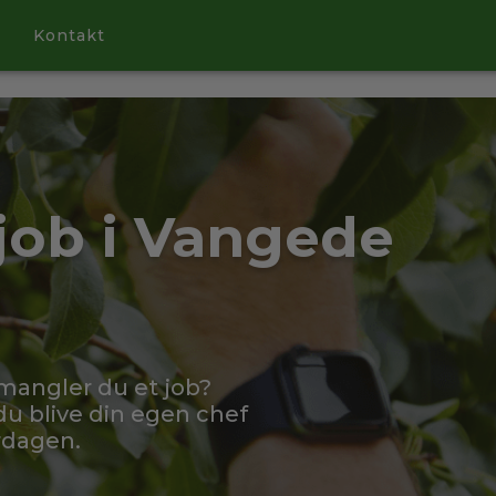
Kontakt
 job i Vangede
 mangler du et job?
 blive din egen chef
rdagen.