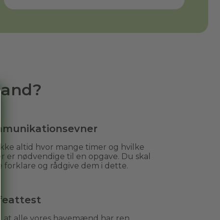
mand?
munikationsevner
kke altid hvor mange timer og hvilke
r er nødvendige til en opgave. Du skal
 forklare og rådgive dem i dette.
feattest
r, at alle vores havemænd har ren