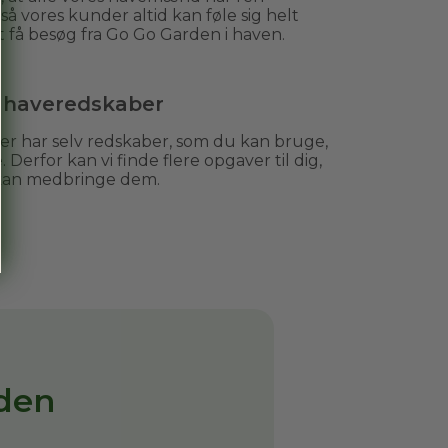
, så vores kunder altid kan føle sig helt
t få besøg fra Go Go Garden i haven.
e haveredskaber
 har selv redskaber, som du kan bruge,
. Derfor kan vi finde flere opgaver til dig,
 kan medbringe dem.
den