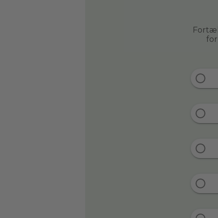
Fortæl
fo