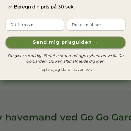
 være behagelig at
straffeattest
✅
Beregn din pris på 30 sek.
g.
trygge ved a
Fornavn
Email
Evt. egn
t både mundtligt og
Mange kunder
Send mig prisguiden →
tale med dine kunder om
men ikke alle
hvis du selv
Du giver samtidig tilladelse til at modtage nyhedsbreve fra Go
Go Garden. Du kan altid afmelde dig igen.
Nej tak, jeg klarer haven selv
iv havemand ved Go Go Gar