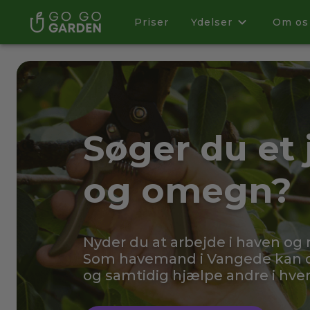
Priser
Ydelser
Om os
Søger du et
og omegn?
Nyder du at arbejde i haven og
Som havemand i Vangede kan du
og samtidig hjælpe andre i hve