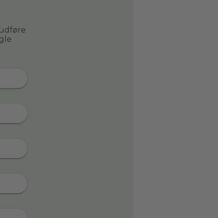
 udføre
gle