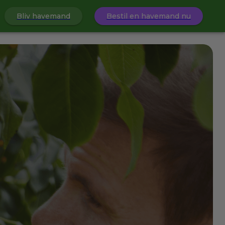
Bliv havemand
Bestil en havemand nu