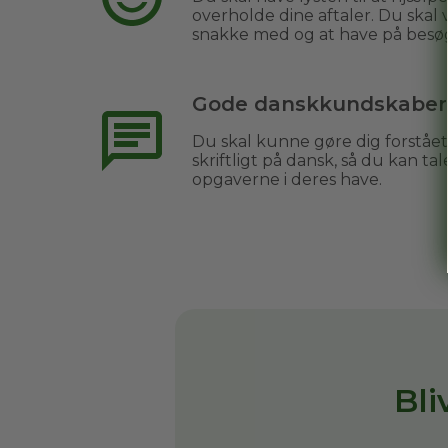
overholde dine aftaler. Du skal
snakke med og at have på besø
Gode danskkundskaber
Du skal kunne gøre dig forståe
skriftligt på dansk, så du kan 
opgaverne i deres have.
Bl