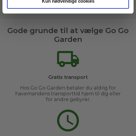
Kun nødvendige cookies
Læs mere om vores havemænd her
Gode grunde til at vælge Go Go
Garden
Gratis transport
Hos Go Go Garden betaler du aldrig for
havemandens transporttid hjem til dig eller
for andre gebyrer.