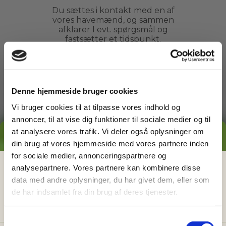
Du sættes i kontakt med en af
vores havemænd, og sammen
afklarer I evt. spørgsmål og
fastsætter et tidspunkt.
3
Denne hjemmeside bruger cookies
Vi bruger cookies til at tilpasse vores indhold og
Arbejdet udføres
annoncer, til at vise dig funktioner til sociale medier og til
at analysere vores trafik. Vi deler også oplysninger om
Du kan slappe af, mens din
GRATIS PRISESTIMAT
din brug af vores hjemmeside med vores partnere inden
havemand ordner din have. Du
behøver ikke engang være
for sociale medier, annonceringspartnere og
hjemme.
Hvad koster det
egentlig
at få
analysepartnere. Vores partnere kan kombinere disse
data med andre oplysninger, du har givet dem, eller som
hjælp i haven?
de har indsamlet fra din brug af deres tjenester.
4
Få vores prisguide med faste timepriser, eksempler
og en hurtig beregner - direkte i din indbakke.
S