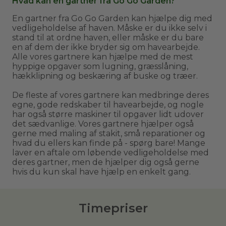
Hvad kan en gartner fra Go Go Garden?
En gartner fra Go Go Garden kan hjælpe dig med
vedligeholdelse af haven. Måske er du ikke selv i
stand til at ordne haven, eller måske er du bare
en af dem der ikke bryder sig om havearbejde.
Alle vores gartnere kan hjælpe med de mest
hyppige opgaver som lugning, græsslåning,
hækklipning og beskæring af buske og træer.
De fleste af vores gartnere kan medbringe deres
egne, gode redskaber til havearbejde, og nogle
har også større maskiner til opgaver lidt udover
det sædvanlige. Vores gartnere hjælper også
gerne med maling af stakit, små reparationer og
hvad du ellers kan finde på - spørg bare! Mange
laver en aftale om løbende vedligeholdelse med
deres gartner, men de hjælper dig også gerne
hvis du kun skal have hjælp en enkelt gang.
Timepriser