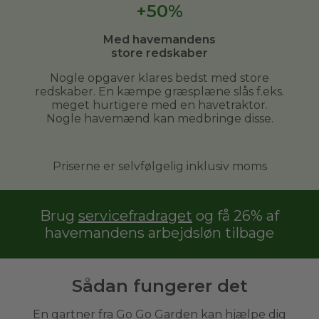
+50%
Med havemandens
store redskaber
Nogle opgaver klares bedst med store
redskaber. En kæmpe græsplæne slås f.eks.
meget hurtigere med en havetraktor.
Nogle havemænd kan medbringe disse.
Priserne er selvfølgelig inklusiv moms
Brug
servicefradraget
og få 26% af
havemandens arbejdsløn tilbage
Sådan fungerer det
En gartner fra Go Go Garden kan hjælpe dig