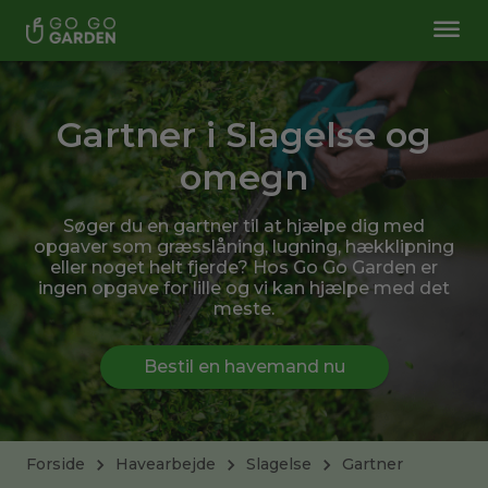
Gartner i Slagelse og
omegn
Søger du en gartner til at hjælpe dig med
opgaver som græsslåning, lugning, hækklipning
eller noget helt fjerde? Hos Go Go Garden er
ingen opgave for lille og vi kan hjælpe med det
meste.
Bestil en havemand nu
Forside
Havearbejde
Slagelse
Gartner