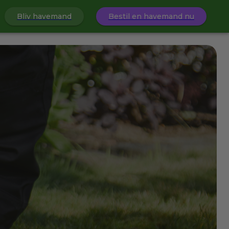
Bliv havemand
Bestil en havemand nu