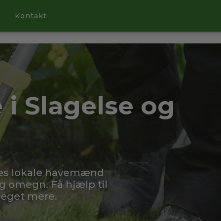
Kontakt
i Slagelse og
res lokale havemænd
og omegn. Få hjælp til
meget mere.