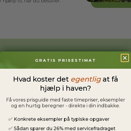
hjælp til, når du bestiller.
GRATIS PRISESTIMAT
Planlæg besøg
Hvad koster det
egentlig
at få
hjælp i haven?
Tal opgaven igennem med din
havemand og aftal tidspunkt.
Få vores prisguide med faste timepriser, eksempler
og en hurtig beregner - direkte i din indbakke.
✅
Konkrete eksempler på typiske opgaver
✅
Sådan sparer du 26% med servicefradraget