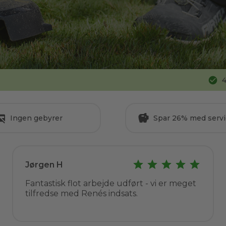
4
Ingen gebyrer
Spar 26% med servi
Jørgen H
Fantastisk flot arbejde udført - vi er meget
tilfredse med Renés indsats.