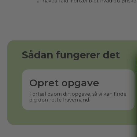
af haveaffald. Fortæl blot hvad du ønsker 
Sådan fungerer det
Opret opgave
Fortæl os om din opgave, så vi kan finde
dig den rette havemand.