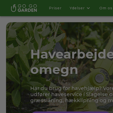
Priser
Ydelser
Om os
Havearbejde 
omegn
Har du brug for havehjælp? Vo
udfører haveservice i Slagelse 
græsslåning, hækklipning og 