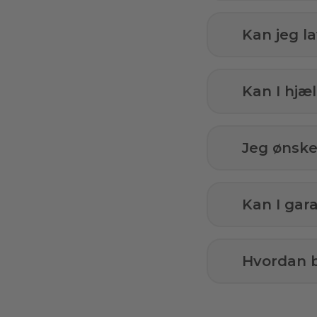
Kan jeg l
Kan I hj
Jeg ønsker
Kan I gar
Hvordan b