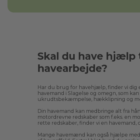
Skal du have hjælp t
havearbejde?
Har du brug for havehjælp, finder vi dig e
havemand i 
Slagelse
 og omegn, som kan 
ukrudtsbekæmpelse, hækklipning og m
Din havemand kan medbringe alt fra håndr
motordrevne redskaber som f.eks. en moto
rette redskaber, finder vi en havemand, d
Mange havemænd kan også hjælpe med bo