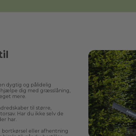
il
n dygtig og pålidelig 
hjælpe dig med græsslåning, 
eget mere.
edskaber til større, 
rsav. Har du ikke selv de 
er har.
rtkørsel eller afhentning 