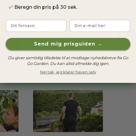
earbejde vi kan hjælpe dig
✅
Beregn din pris på 30 sek.
Fornavn
Email
Send mig prisguiden →
Du giver samtidig tilladelse til at modtage nyhedsbreve fra Go
Go Garden. Du kan altid afmelde dig igen.
g
Ukrudtsbekæmpelse
H
Nej tak, jeg klarer haven selv