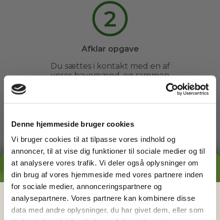
2
Afklar opgave
Du sættes i kontakt med en af
vores havemænd, og sammen
afklarer I evt. spørgsmål og
fastsætter et tidspunkt.
Denne hjemmeside bruger cookies
3
Vi bruger cookies til at tilpasse vores indhold og
annoncer, til at vise dig funktioner til sociale medier og til
at analysere vores trafik. Vi deler også oplysninger om
GRATIS PRISESTIMAT
Arbejdet udføres
din brug af vores hjemmeside med vores partnere inden
for sociale medier, annonceringspartnere og
Du kan slappe af, mens din
havemand ordner din have. Du
Hvad koster det
egentlig
at få
analysepartnere. Vores partnere kan kombinere disse
behøver ikke engang være
data med andre oplysninger, du har givet dem, eller som
hjælp i haven?
hjemme.