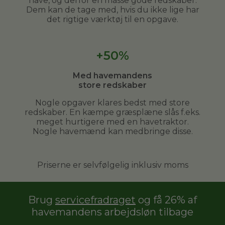
have, og derfor en masse gode redskaber.
Dem kan de tage med, hvis du ikke lige har
det rigtige værktøj til en opgave.
+50%
Med havemandens
store redskaber
Nogle opgaver klares bedst med store
redskaber. En kæmpe græsplæne slås f.eks.
meget hurtigere med en havetraktor.
Nogle havemænd kan medbringe disse.
Priserne er selvfølgelig inklusiv moms
Brug
servicefradraget
og få 26% af
havemandens arbejdsløn tilbage