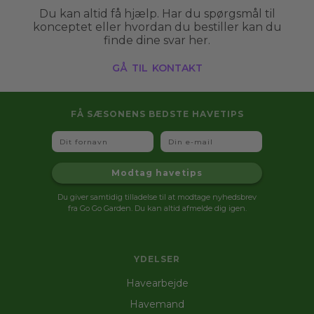
Du kan altid få hjælp. Har du spørgsmål til
konceptet eller hvordan du bestiller kan du
finde dine svar her.
gå til kontakt
FÅ SÆSONENS BEDSTE HAVETIPS
Fornavn
Email
Modtag havetips
Du giver samtidig tilladelse til at modtage nyhedsbrev
fra Go Go Garden. Du kan altid afmelde dig igen.
YDELSER
Havearbejde
Havemand