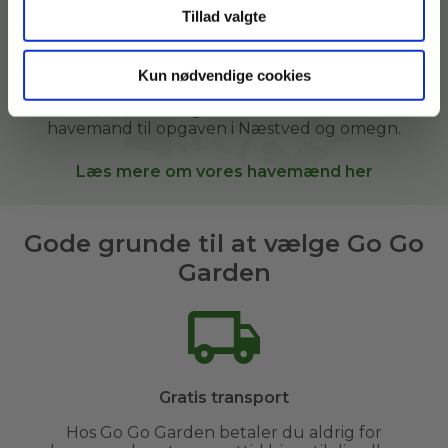
deres lokalområde.
Tillad valgte
Vi hjælper i vores kunders haver derhjemme, i
sommerhuse, kolonihaver og andre grønne
Kun nødvendige cookies
arealer. Når du bestiller
havehjælp
hos Go Go
Garden, sætter vi dig i kontakt med den bedste
havemand til opgaven i
Næstved og omegn
.
Læs mere om vores havemænd her
Gode grunde til at vælge Go Go
Garden
Gratis transport
Hos Go Go Garden betaler du aldrig for