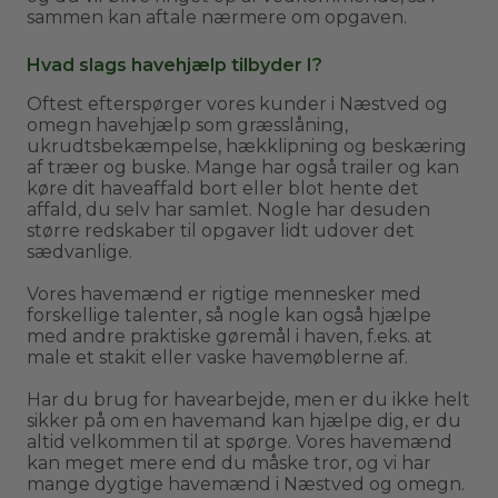
sammen kan aftale nærmere om opgaven.
Hvad slags havehjælp tilbyder I?
Oftest efterspørger vores kunder i Næstved og
omegn havehjælp som græsslåning,
ukrudtsbekæmpelse, hækklipning og beskæring
af træer og buske. Mange har også trailer og kan
køre dit haveaffald bort eller blot hente det
affald, du selv har samlet. Nogle har desuden
større redskaber til opgaver lidt udover det
sædvanlige.
Vores havemænd er rigtige mennesker med
forskellige talenter, så nogle kan også hjælpe
med andre praktiske gøremål i haven, f.eks. at
male et stakit eller vaske havemøblerne af.
Har du brug for havearbejde, men er du ikke helt
sikker på om en havemand kan hjælpe dig, er du
altid velkommen til at spørge. Vores havemænd
kan meget mere end du måske tror, og vi har
mange dygtige havemænd i Næstved og omegn.