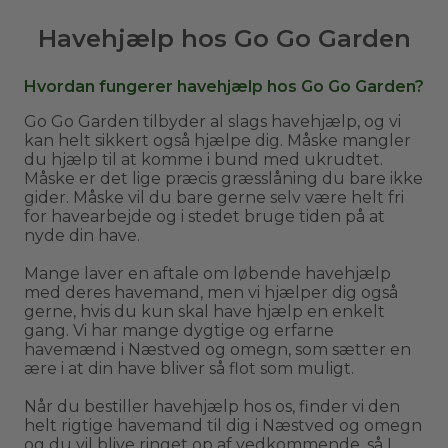
Havehjælp hos Go Go Garden
Hvordan fungerer havehjælp hos Go Go Garden?
Go Go Garden tilbyder al slags havehjælp, og vi
kan helt sikkert også hjælpe dig. Måske mangler
du hjælp til at komme i bund med ukrudtet.
Måske er det lige præcis græsslåning du bare ikke
gider. Måske vil du bare gerne selv være helt fri
for havearbejde og i stedet bruge tiden på at
nyde din have.
Mange laver en aftale om løbende havehjælp
med deres havemand, men vi hjælper dig også
gerne, hvis du kun skal have hjælp en enkelt
gang. Vi har mange dygtige og erfarne
havemænd i Næstved og omegn, som sætter en
ære i at din have bliver så flot som muligt.
Når du bestiller havehjælp hos os, finder vi den
helt rigtige havemand til dig i Næstved og omegn
og du vil blive ringet op af vedkommende, så I