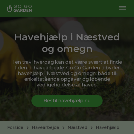
Havehjælp i Næstved
og omegn
I en travl hverdag kan det være svært at finde
tiden til havearbejde. Go Go Garden tilbyder
havehjælp i Næstved og omegn, både til
enkeltstående opgaver og løbende
vedligeholdelse af haven.
Bestil havehjælp nu
Forside
Havearbejde
Næstved
Havehjælp