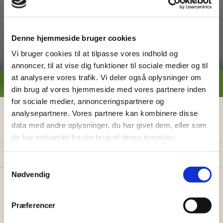
dig med
Denne hjemmeside bruger cookies
Vi bruger cookies til at tilpasse vores indhold og
annoncer, til at vise dig funktioner til sociale medier og til
at analysere vores trafik. Vi deler også oplysninger om
GRATIS PRISESTIMAT
din brug af vores hjemmeside med vores partnere inden
for sociale medier, annonceringspartnere og
Græsslåning
Hvad koster det
egentlig
at få
analysepartnere. Vores partnere kan kombinere disse
data med andre oplysninger, du har givet dem, eller som
hjælp i haven?
de har indsamlet fra din brug af deres tjenester.
Få vores prisguide med faste timepriser, eksempler
og en hurtig beregner - direkte i din indbakke.
S
Nødvendig
a
✅
Konkrete eksempler på typiske opgaver
m
✅
Sådan sparer du 26% med servicefradraget
t
Præferencer
y
✅
Beregn din pris på 30 sek.
Ukrudtsbekæmpelse