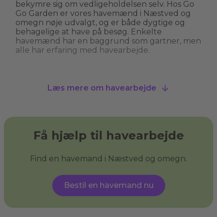
bekymre sig om vedligeholdelsen selv. Hos Go
Go Garden er vores havemænd i Næstved og
omegn nøje udvalgt, og er både dygtige og
behagelige at have på besøg. Enkelte
havemænd har en baggrund som gartner, men
alle har erfaring med havearbejde.
Hvad kan man bruge en havemand til?
Læs mere om havearbejde
En havemand kan hjælpe med alt fra
græsslåning, hækkeklipning og
ukrudtsbekæmpelse til plantning og
beskæring af træer. Nogle havemænd i
Næstved og omegn tilbyder også specialiserede
Få hjælp til havearbejde
services som træfældning, fliserens og
anlægning af nye bede. En havemand giver dig
havehjælp, så du kan få den have, du drømmer
Find en havemand i Næstved og omegn.
om, og sikre, at din have ser velplejet ud uden
at du behøver at løfte en finger.
Bestil en havemand nu
Hvad er haveservice?
Haveservice
dækker over en bred vifte af