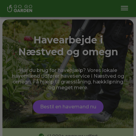
Havearbejde i
Næstved og omegn
Har du brug for havehjælp? Vores lokale
havemænd udfører haveservice i Næstved og
omegn. Få hjælp til græsslåning, hækklipning
og meget mere.
Bestil en havemand nu