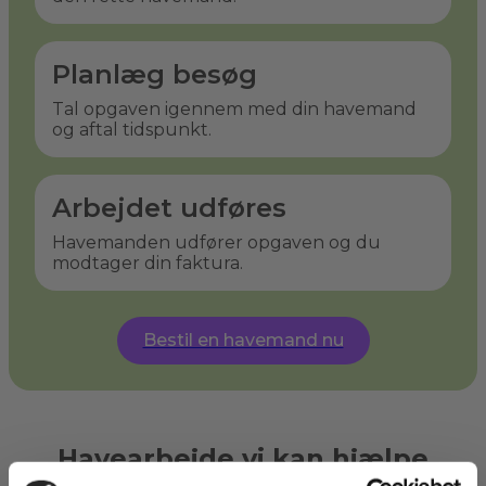
Planlæg besøg
Tal opgaven igennem med din havemand
og aftal tidspunkt.
Arbejdet udføres
Havemanden udfører opgaven og du
modtager din faktura.
Bestil en havemand nu
Havearbejde vi kan hjælpe