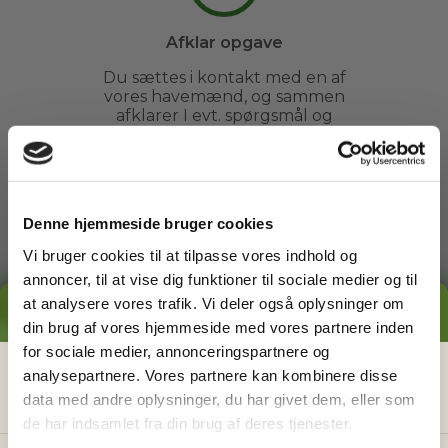
Afklar opgave
Du sættes i kontakt med en af
vores havemænd, og sammen
afklarer I evt. spørgsmål og
fastsætter et tidspunkt.
3
Denne hjemmeside bruger cookies
Vi bruger cookies til at tilpasse vores indhold og
annoncer, til at vise dig funktioner til sociale medier og til
Arbejdet udføres
at analysere vores trafik. Vi deler også oplysninger om
GRATIS PRISESTIMAT
Du kan slappe af, mens din
din brug af vores hjemmeside med vores partnere inden
havemand ordner din have. Du
for sociale medier, annonceringspartnere og
behøver ikke engang være
Hvad koster det
egentlig
at få
analysepartnere. Vores partnere kan kombinere disse
hjemme.
data med andre oplysninger, du har givet dem, eller som
hjælp i haven?
de har indsamlet fra din brug af deres tjenester.
Få vores prisguide med faste timepriser, eksempler