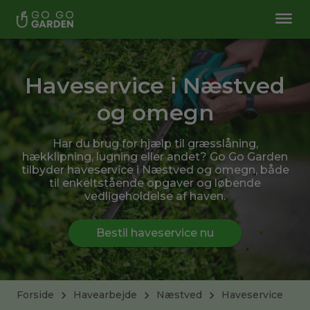
Haveservice i Næstved
og omegn
Har du brug for hjælp til græsslåning,
hækklipning, lugning eller andet? Go Go Garden
tilbyder haveservice i Næstved og omegn, både
til enkeltstående opgaver og løbende
vedligeholdelse af haven.
Bestil haveservice nu
Forside
Havearbejde
Næstved
Haveservice