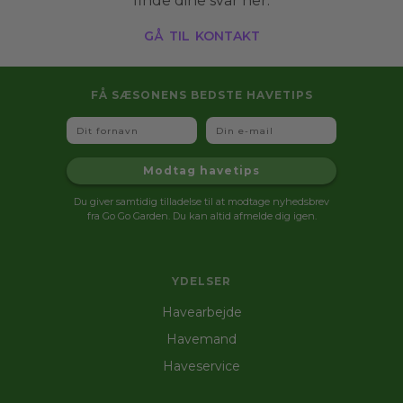
finde dine svar her.
gå til kontakt
FÅ SÆSONENS BEDSTE HAVETIPS
Fornavn
Email
Modtag havetips
Du giver samtidig tilladelse til at modtage nyhedsbrev
fra Go Go Garden. Du kan altid afmelde dig igen.
YDELSER
Havearbejde
Havemand
Haveservice