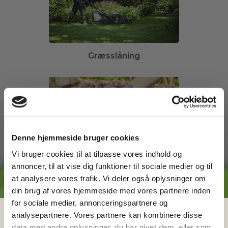
Græsslåning
Denne hjemmeside bruger cookies
Vi bruger cookies til at tilpasse vores indhold og
annoncer, til at vise dig funktioner til sociale medier og til
Ukrudtsbekæmpelse
at analysere vores trafik. Vi deler også oplysninger om
GRATIS PRISESTIMAT
din brug af vores hjemmeside med vores partnere inden
for sociale medier, annonceringspartnere og
Hvad koster det
egentlig
at få
analysepartnere. Vores partnere kan kombinere disse
data med andre oplysninger, du har givet dem, eller som