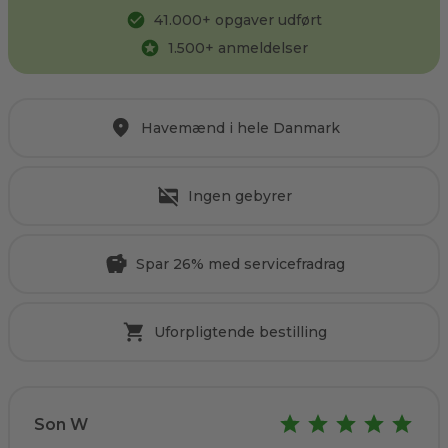
41.000
+ opgaver udført
1.500
+ anmeldelser
Havemænd i hele Danmark
Ingen gebyrer
Spar 26% med servicefradrag
Uforpligtende bestilling
Son W